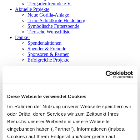
Tiergartenfreunde e.V.
Aktuelle Projekte
Neue Gorilla-Anlage
Team Schildkröte Heidelberg
Symbolische Futterspende
Tierische Wunschliste
Danke!
Spendenaktionen
Spender & Freunde
Sponsoren & Partner
Erfolgreiche Projekte
Vollnarkosen bei Zootieren
Manchmal sind sie notwendig
Diese Webseite verwendet Cookies
In bestimmten Situationen müssen Untersuchungen und
Im Rahmen der Nutzung unserer Webseite speichern wir
Behandlungen bei Zoo- und Wildtieren in Vollnarkose durchgeführt
oder Dritte, deren Services wir zum Zeitpunkt Ihres
werden. Jedes Tier stellt sehr vielfältige und besondere
Besuchs unserer Webseite in unsere Webseite
Anforderungen an die Tiermediziner: Es gilt die schonendste und
sicherste Art der Vollnarkose für den erkrankten und oftmals
eingebunden haben („Partner“), Informationen (insbes.
geschwächten Organismus des Tieres zu wählen. Neben der Wahl
Cookies) auf Ihrem Endgerät und/oder greifen auf
eines verträglichen und sicheren Wirkstoffs, müssen weitere tier-