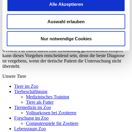
Bemühungen sehr aufgeregt, kann es sinnvoll sein, ihm kurz vor der
Alle Akzeptieren
Narkose ein beruhigendes Medikament über das Futter oder über ein
Getränk zu verabreichen. Man spricht hierbei von einer sogenannten
Narkose
prä
medikation. Die Tierärztin verringert damit nicht nur die
Auswahl erlauben
notwendige Menge des eigentlichen Narkosemittels, sondern stellt
auch sicher, dass sich das Tier vor, während und unmittelbar nach
der Injektion in der Aufregung im Gehege nicht zusätzlich verletzt.
Nur notwendige Cookies
Mit Hilfe der Narkoseprämedikation kann eine schnelle, risikoarme
und damit besonders tierschonende Narkoseeinleitung gewährleistet
werden. Für einen durch eine Erkrankung geschwächten Körper,
kann dieses Vorgehen entscheidend sein, denn die beste Diagnose
ist vergebens, wenn der tierische Patient die Untersuchung nicht
übersteht.
Unsere Tiere
Tiere im Zoo
Tierbeschäftigung
Medizinisches Training
Tiere als Futter
Tiermedizin im Zoo
Vollnarkosen bei Zootieren
Forschung im Zoo
Computerspiele für Zootiere
Lebensraum Zoo