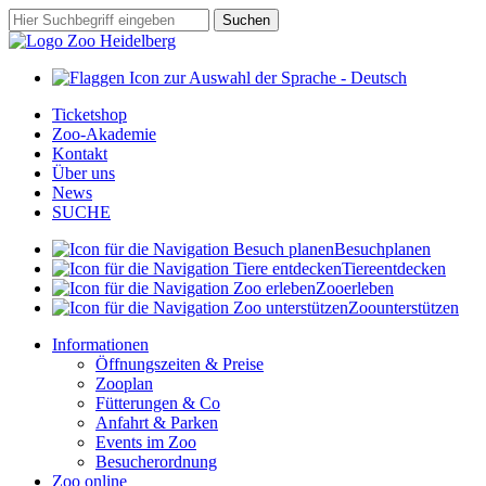
Zum
Suchbegriff
Suchen
Hauptinhalt
springen
Ticketshop
Zoo-Akademie
Kontakt
Über uns
News
SUCHE
Besuch
planen
Tiere
entdecken
Zoo
erleben
Zoo
unterstützen
Informationen
Öffnungszeiten & Preise
Zooplan
Fütterungen & Co
Anfahrt & Parken
Events im Zoo
Besucherordnung
Zoo online