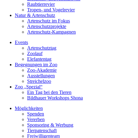
Raubtierrevier
Tropen- und Vogelrevier
Natur & Artenschutz
Artenschutz im Fokus
Artenschutzprojekte
Artenschutz-Kampagnen
Events
Artenschutztag
Zoolauf
Elefantentag
Begegnungen im Zoo
Zoo-Akademie
Ausstellungen
Streichelzoo
Zoo „Spezial“
Ein Tag bei den Tieren
Bildhauer Workshops Shona
Möglichkeiten
Spenden
Vererben
Sponsoring & Werbung
Tierpatenschaft
Freiwilligenteam