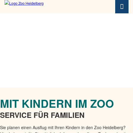
u
p
t
i
n
h
a
l
t
s
p
r
i
n
g
MIT KINDERN IM ZOO
e
n
SERVICE FÜR FAMILIEN
Sie planen einen Ausflug mit Ihren Kindern in den Zoo Heidelberg?