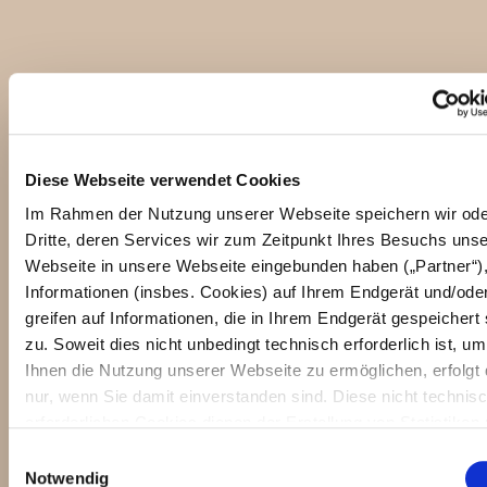
Diese Webseite verwendet Cookies
ENTDECKERSTATIONEN
Im Rahmen der Nutzung unserer Webseite speichern wir ode
Dritte, deren Services wir zum Zeitpunkt Ihres Besuchs unse
Entdeckerstationen: An vielen Stellen im Zoo machen
Webseite in unsere Webseite eingebunden haben („Partner“)
interessante Angebote den Zoobesuch spannend und
Informationen (insbes. Cookies) auf Ihrem Endgerät und/ode
abwechslungsreich.
greifen auf Informationen, die in Ihrem Endgerät gespeichert 
zu. Soweit dies nicht unbedingt technisch erforderlich ist, um
Ihnen die Nutzung unserer Webseite zu ermöglichen, erfolgt 
nur, wenn Sie damit einverstanden sind. Diese nicht technis
erforderlichen Cookies dienen der Erstellung von Statistiken
die Nutzung unserer Webseite für uns, aber auch für die Par
E
zur eigenen Nutzung. Details hierzu, insbesondere auch zu 
Notwendig
i