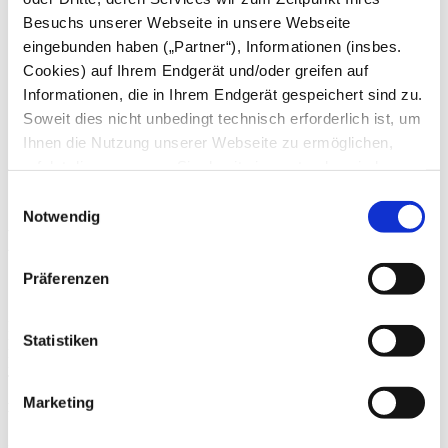
Tiergartenfreunde e.V.
Besuchs unserer Webseite in unsere Webseite
Aktuelle Projekte
eingebunden haben („Partner“), Informationen (insbes.
Neue Gorilla-Anlage
Team Schildkröte Heidelberg
Cookies) auf Ihrem Endgerät und/oder greifen auf
Symbolische Futterspende
Informationen, die in Ihrem Endgerät gespeichert sind zu.
Tierische Wunschliste
Soweit dies nicht unbedingt technisch erforderlich ist, um
Danke!
Spendenaktionen
Ihnen die Nutzung unserer Webseite zu ermöglichen,
Spender & Freunde
erfolgt dies nur, wenn Sie damit einverstanden sind.
Sponsoren & Partner
Diese nicht technisch erforderlichen Cookies dienen der
Erfolgreiche Projekte
Einwilligungsauswahl
Erstellung von Statistiken über die Nutzung unserer
Notwendig
Bequem von zu Hause aus in
Webseite für uns, aber auch für die Partner zur eigenen
Nutzung. Details hierzu, insbesondere auch zu den
den Zoo!
Präferenzen
verarbeiteten Kategorien personenbezogener Daten und
einem Drittstaatstransfer finden Sie in unserer
Nutzen Sie unsere Online-Angebote und kaufen Sie Ihre
Datenschutzerklärung
. Indem Sie den Button „Alle
Statistiken
Eintrittstickets für den Zoo Besuch direkt bei uns im Webshop.
Akzeptieren“ anklicken, erklären Sie sich – jederzeit
Ergänzend können Sie über den Shop unserer Zoo-Akademie
Terminangebote wie Ferienprogramme, Workshops,
widerruflich – damit einverstanden, dass wir und die
Abendführungen u.a. buchen oder erwerben Sie einen
Marketing
Partner auf Ihr Endgerät zugreifen, um entweder dort
Wertgutschein für die Angebote des Zoos.
Informationen zu speichern oder dort gespeicherte