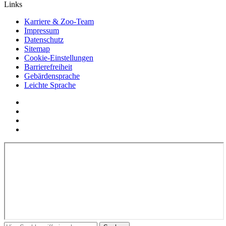
Links
Karriere & Zoo-Team
Impressum
Datenschutz
Sitemap
Cookie-Einstellungen
Barrierefreiheit
Gebärdensprache
Leichte Sprache
Social
YouTube
Media
Twitter
Links
Facebook
Instagram
In
Suchbegriff