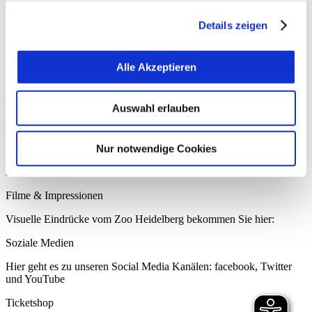
Ein paar Einblicke und Impressionen aus dem Zoo haben wir
Informationen auszulesen, obwohl dies technisch nicht
ebenfalls für Sie online bereitgestellt.
unbedingt zur Nutzung unserer Webseite erforderlich ist
Details zeigen
und dass die Tracking Technologien der Partner auf
Webshop der Zoo-Akademie
unserer Webseite angewendet werden.
Mehr im Zoo Heidelberg erleben? Buchen Sie Workshops,
Alle Akzeptieren
Ferienangebote, Abendführungen, u.a. direkt online im Webshop
der Zoo-Akademie. Weitere Informationen unter www.zoo-
akademie.org/vorverkauf
Auswahl erlauben
FAQ
FAQs: Sie haben Fragen zu Ihrem Zoobesuch? Dann schauen Sie
Nur notwendige Cookies
doch mal hier, vielleicht ist die passende Antwort auf Ihre Frage ja
schon dabei.
Filme & Impressionen
Visuelle Eindrücke vom Zoo Heidelberg bekommen Sie hier:
Soziale Medien
Hier geht es zu unseren Social Media Kanälen: facebook, Twitter
und YouTube
Ticketshop