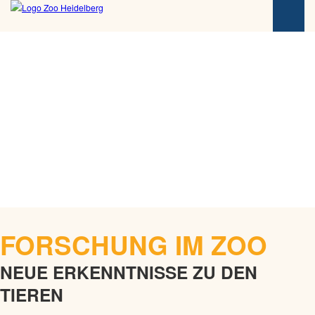
u
p
t
i
n
h
a
l
t
s
p
r
i
n
g
FORSCHUNG IM ZOO
e
n
NEUE ERKENNTNISSE ZU DEN
TIEREN