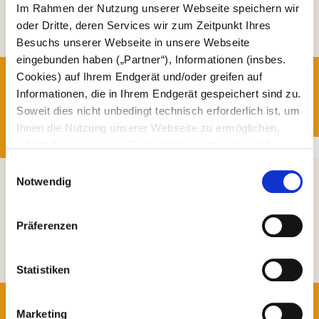
Im Rahmen der Nutzung unserer Webseite speichern wir
oder Dritte, deren Services wir zum Zeitpunkt Ihres
Besuchs unserer Webseite in unsere Webseite
eingebunden haben („Partner“), Informationen (insbes.
COMPUTERSPIELE FÜR ZOOTIERE
Cookies) auf Ihrem Endgerät und/oder greifen auf
Informationen, die in Ihrem Endgerät gespeichert sind zu.
Computerspiele für Zootiere: Ein Forschungsprojekt zur Intelligenz
Soweit dies nicht unbedingt technisch erforderlich ist, um
von Tieren und zu neuen Beschäftigungsmöglichkeiten mittels
Ihnen die Nutzung unserer Webseite zu ermöglichen,
Computer-Systemen.
erfolgt dies nur, wenn Sie damit einverstanden sind.
Diese nicht technisch erforderlichen Cookies dienen der
E
Erstellung von Statistiken über die Nutzung unserer
Notwendig
i
Webseite für uns, aber auch für die Partner zur eigenen
n
Nutzung. Details hierzu, insbesondere auch zu den
w
Präferenzen
verarbeiteten Kategorien personenbezogener Daten und
i
einem Drittstaatstransfer finden Sie in unserer
l
Datenschutzerklärung
. Indem Sie den Button „Alle
l
Statistiken
Akzeptieren“ anklicken, erklären Sie sich – jederzeit
i
GPS-TRACKING BEI ELEFANTEN
widerruflich – damit einverstanden, dass wir und die
g
Marketing
Partner auf Ihr Endgerät zugreifen, um entweder dort