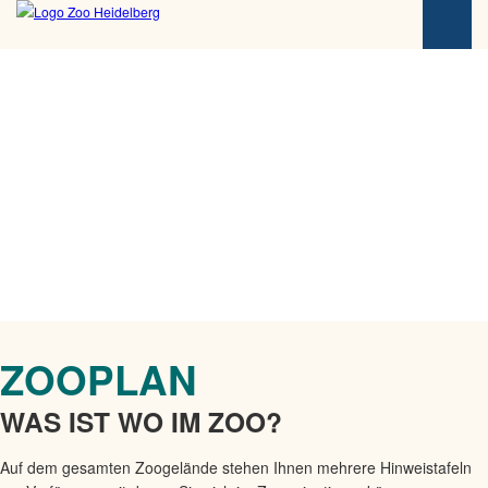
u
p
t
i
n
h
a
l
t
s
p
r
i
n
g
ZOOPLAN
e
n
WAS IST WO IM ZOO?
Auf dem gesamten Zoogelände stehen Ihnen mehrere Hinweistafeln