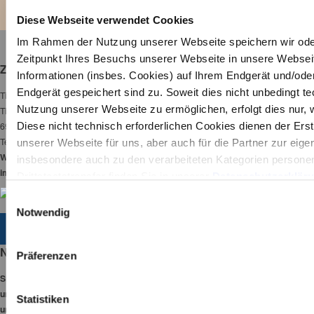
Diese Webseite verwendet Cookies
Im Rahmen der Nutzung unserer Webseite speichern wir oder
Zeitpunkt Ihres Besuchs unserer Webseite in unsere Webseit
Zoo Heidelberg
Informationen (insbes. Cookies) auf Ihrem Endgerät und/oder 
Endgerät gespeichert sind zu. Soweit dies nicht unbedingt tec
Tiergarten Heidelberg gGmbH
Nutzung unserer Webseite zu ermöglichen, erfolgt dies nur, 
Tiergartenstraße 3
69120 Heidelberg
Diese nicht technisch erforderlichen Cookies dienen der Erst
Tel:
06221-58450-00
unserer Webseite für uns, aber auch für die Partner zur eige
Wir haben 365 Tage
insbesondere auch zu den verarbeiteten Kategorien person
im Jahr für Sie geöffnet!
Drittstaatstransfer finden Sie in unserer
Datenschutzerklär
Akzeptieren“ anklicken, erklären Sie sich – jederzeit widerru
E
und die Partner auf Ihr Endgerät zugreifen, um entweder dort
Notwendig
i
gespeicherte Informationen auszulesen, obwohl dies technis
ZUM KONTAKTFORMULAR
n
Webseite erforderlich ist und dass die Tracking Technologie
w
Newsletter
Präferenzen
angewendet werden.
i
Sie wollen keine Neuigkeiten mehr verpassen? Melden Sie sich jetzt bei
l
unserem kostenlosen Newsletter-Service an! Bleiben Sie auf dem Laufenden
l
Statistiken
und erfahren Sie, was im Zoo Heidelberg los ist!