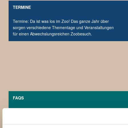
TERMINE
Termine: Da ist was los im Zoo! Das ganze Jahr über
sorgen verschiedene Thementage und Veranstaltungen
für einen Abwechslungsreichen Zoobesuch.
FAQS
FAQs: Sie haben Fragen zu Ihrem Zoobesuch? Dann
schauen Sie doch mal hier, vielleicht ist die passende
Antwort auf Ihre Frage ja schon dabei.