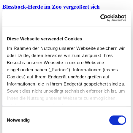
Blessbock-Herde im Zoo vergrößert sich
Die Freude bei den Tierpflegern im Zoo Heidelberg ist groß: In der
Nacht vom 26. auf den 27. Dezember kam ein Blessbock-Junges
zur Welt. Die tiermedizi...
Diese Webseite verwendet Cookies
Pressemeldung weiterlesen
Im Rahmen der Nutzung unserer Webseite speichern wir
oder Dritte, deren Services wir zum Zeitpunkt Ihres
06.12
2023
Besuchs unserer Webseite in unsere Webseite
eingebunden haben („Partner“), Informationen (insbes.
Mähnenrobbe Lola ist Dossenheims neues Patentier
Cookies) auf Ihrem Endgerät und/oder greifen auf
Jahrelang zählte Mähnenrobbenbulle Atos zu den
Informationen, die in Ihrem Endgerät gespeichert sind zu.
Publikumslieblingen im Zoo Heidelberg. Als er am 16. Oktober
Soweit dies nicht unbedingt technisch erforderlich ist, um
diesen Jahres im beachtlichen Alter von 18...
Ihnen die Nutzung unserer Webseite zu ermöglichen,
Pressemeldung weiterlesen
erfolgt dies nur, wenn Sie damit einverstanden sind.
Diese nicht technisch erforderlichen Cookies dienen der
Einwilligungsauswahl
08.09
2023
Erstellung von Statistiken über die Nutzung unserer
Notwendig
Webseite für uns, aber auch für die Partner zur eigenen
Kuscheln bei Familie Otter