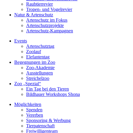
Raubtierrevier
Tropen- und Vogelrevier
Natur & Artenschutz
Artenschutz im Fokus
Artenschutzprojekte
Artenschutz-Kampagnen
Events
Artenschutztag
Zoolauf
Elefantentag
Begegnungen im Zoo
Zoo-Akademie
Ausstellungen
Streichelzoo
Zoo „Spezial“
Ein Tag bei den Tieren
Bildhauer Workshops Shona
Möglichkeiten
Spenden
Vererben
Sponsoring & Werbung
Tierpatenschaft
Freiwilligenteam