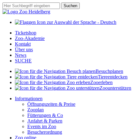
Zum
Suchbegriff
Suchen
Hauptinhalt
springen
Ticketshop
Zoo-Akademie
Kontakt
Über uns
News
SUCHE
Besuch
planen
Tiere
entdecken
Zoo
erleben
Zoo
unterstützen
Informationen
Öffnungszeiten & Preise
Zooplan
Fütterungen & Co
Anfahrt & Parken
Events im Zoo
Besucherordnung
Zoo online