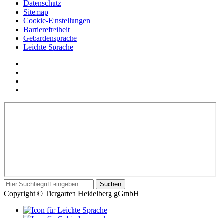
Datenschutz
Sitemap
Cookie-Einstellungen
Barrierefreiheit
Gebärdensprache
Leichte Sprache
Social
YouTube
Media
Twitter
Links
Facebook
Instagram
In
Suchbegriff
Suchen
diesem
Copyright © Tiergarten Heidelberg gGmbH
Formular
können
Leichte
Sie