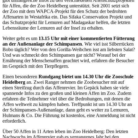
gibt umfangreiche Infos zu den verschiedenen Artenschutzprojekten
für Affen, die der Zoo Heidelberg unterstützt. Seit 2001 setzt sich
der Zoo mit dem WAPCA-Projekt für den Schutz der bedrohten
Affenarten in Westafrika ein. Das Sifaka Conservation Projekt und
das Schutzprojekt für Lemuren auf Madagaskar helfen, die letzten
Lebensräume der Lemuren auf der Insel zu erhalten.
Weiter geht es um
13.15 Uhr mit einer kommentierten Fütterung
an der Außenanlage der Schimpansen
. Wie viel isst Silberrücken
Bobo täglich? Wer von den Gorilla-Weibchen isst am liebsten Salat?
Und was schmeckt den Schimpansen gar nicht? Worauf bei der
Ernährung der Menschenaffen geachtet wird, erfahren die Besucher
im Gespräch mit den Tierpflegern.
Einen besonderen
Rundgang bietet um 14.30 Uhr die Zooschule
Heidelberg
an. Zwei Ranger nehmen die Zoobesucher mit auf
einen Streifzug durch das Affenrevier. Im Gepäck haben sie viele
spannende Infos zu den großen und kleinen Affen im Zoo. Zudem
erfahren die Teilnehmer viel über die Bedrohungen, mit denen die
Affen weltweit zu kämpfen haben. Treffpunkt ist um 14.30 Uhr an
der Schimpansen-Außenanlage, dann geht es weiter zu Lemuren,
Hulmans & Co. Die Führung ist kostenlos, eine Anmeldung ist nicht
erforderlich.
Über 50 Affen in 11 Arten leben im Zoo Heidelberg: Den letzten
Nachwuchs im Affenrevier gab es vergangenes Jahr bei den