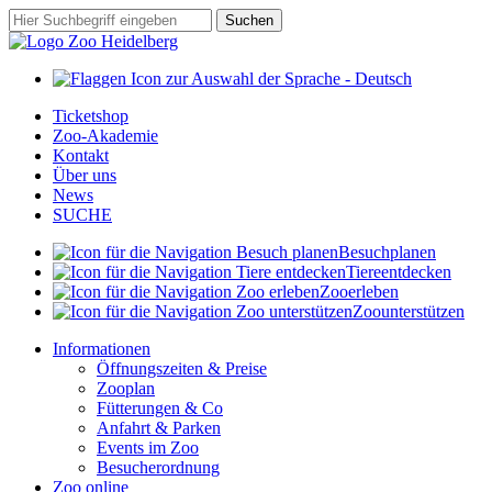
Zum
Suchbegriff
Suchen
Hauptinhalt
springen
Ticketshop
Zoo-Akademie
Kontakt
Über uns
News
SUCHE
Besuch
planen
Tiere
entdecken
Zoo
erleben
Zoo
unterstützen
Informationen
Öffnungszeiten & Preise
Zooplan
Fütterungen & Co
Anfahrt & Parken
Events im Zoo
Besucherordnung
Zoo online