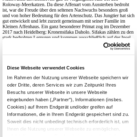
Roloway-Meerkatzen. Da diese Affenart vom Aussterben bedroht
ist, war die Freude über den seltenen Nachwuchs besonders groß
und von hoher Bedeutung für den Artenschutz. Das Jungtier hat sich
gut entwickelt und lebt zurzeit gemeinsam mit seiner Familie im
Kleinen Affenhaus. Ein ganz besonderer Primat zog im Dezember
2017 nach Heidelberg: Kronensifaka Daholo. Sifakas zählen zu den
stark bedrohten Lemuren und kommen ausschließlich auf der Insel
Madagaskar vor. Daholo lebt gemeinsam mit den beiden Kattas
Bato und Rambo, ebenfalls Lemuren, auf einer Anlage. Im Juli 2018
wurde ihr neues Außengehege eröffnet. Dort ist das Trio für
Besucher gut beim Klettern oder Sonnenbaden zu beobachten. Wer
noch mehr über die Affen im Zoo Heidelberg erfahren möchte,
Diese Webseite verwendet Cookies
sollte diesen Thementag auf keinen Fall verpassen.
Im Rahmen der Nutzung unserer Webseite speichern wir
Veröffentlichung: 29.08.2018
oder Dritte, deren Services wir zum Zeitpunkt Ihres
Pressemitteilung als PDF zum Download
(pdf - 178.17 kb)
Besuchs unserer Webseite in unsere Webseite
Download
eingebunden haben („Partner“), Informationen (insbes.
Cookies) auf Ihrem Endgerät und/oder greifen auf
Archiv
Informationen, die in Ihrem Endgerät gespeichert sind zu.
Soweit dies nicht unbedingt technisch erforderlich ist, um
2026
Ihnen die Nutzung unserer Webseite zu ermöglichen,
August
erfolgt dies nur, wenn Sie damit einverstanden sind.