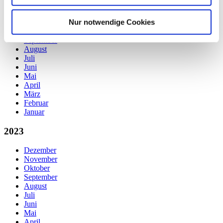
Dezember
Nur notwendige Cookies
November
Oktober
September
August
Juli
Juni
Mai
April
März
Februar
Januar
2023
Dezember
November
Oktober
September
August
Juli
Juni
Mai
April