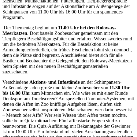
Menschen. Mitmachaktionen, Fütterungen, Tierpflegergespräche
und Infostände sorgen auf der Aktionsfläche am Außengehege der
Schimpansen von 11.00 Uhr bis 16.00 Uhr für ein spannendes
Programm.
Der Thementag beginnt um
11.00 Uhr bei den Roloway-
Meerkatzen
. Dort basteln Zoobesucher gemeinsam mit den
Tierpflegern Beschäftigungsfutter und erfahren Wissenswertes rund
um die bedrohten Meerkatzen. Für die Bastelaktion ist keine
Anmeldung erforderlich, ein frühes Erscheinen lohnt sich dennoch,
denn die Plätze sind begrenzt. Anschließend bietet sich für alle
Bastler und Beobachter die Gelegenheit, den Roloway-Meerkatzen
beim Spielen mit den neuen Beschäftigungsmaterialien
zuzuschauen.
Verschiedene
Aktions- und Infostände
an der Schimpansen-
Außenanlage laden große und kleine Zoobesucher von
11.30 Uhr
bis 16.00 Uhr
zum Mitmachen ein. Wie wäre es mit einer Runde
Denksport am Touchscreen? An speziellen Computer-Systemen, mit
denen die Affen im Zoo knifflige Aufgaben lösen, dürfen sich
Zoobesucher selbst ausprobieren. Mal schauen, wer darin besser ist
– Mensch oder Affe? Wer sein Wissen über Affen testen möchte,
sollte beim Quiz mitmachen: Fünf affenstarke Fragen sind zu
beantworten. Die Quiz-Auflösung mit Bekanntgabe der Gewinner
ist um 16.00 Uhr. Ein Infostand mit vielen Anschauungsmaterialien