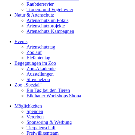
Raubtierrevier
Tropen- und Vogelrevier
Natur & Artenschutz
Artenschutz im Fokus
Artenschutzprojekte
Artenschutz-Kampagnen
Events
Artenschutztag
Zoolauf
Elefantentag
Begegnungen im Zoo
Zoo-Akademie
Ausstellungen
Streichelzoo
Zoo „Spezial“
Ein Tag bei den Tieren
Bildhauer Workshops Shona
Möglichkeiten
Spenden
Vererben
Sponsoring & Werbung
Tierpatenschaft
Freiwilligenteam