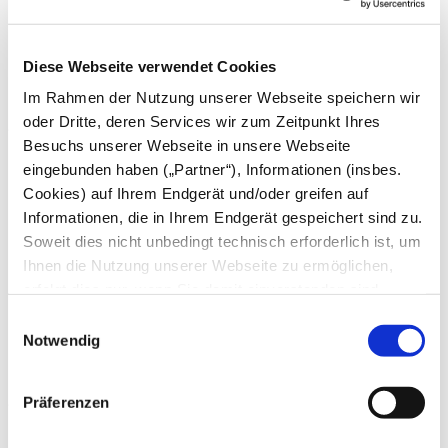
Mai
April
März
Diese Webseite verwendet Cookies
Februar
Januar
Im Rahmen der Nutzung unserer Webseite speichern wir
oder Dritte, deren Services wir zum Zeitpunkt Ihres
2024
Besuchs unserer Webseite in unsere Webseite
Dezember
eingebunden haben („Partner“), Informationen (insbes.
November
Cookies) auf Ihrem Endgerät und/oder greifen auf
Oktober
September
Informationen, die in Ihrem Endgerät gespeichert sind zu.
August
Soweit dies nicht unbedingt technisch erforderlich ist, um
Juli
Ihnen die Nutzung unserer Webseite zu ermöglichen,
Juni
Mai
erfolgt dies nur, wenn Sie damit einverstanden sind.
April
Diese nicht technisch erforderlichen Cookies dienen der
Einwilligungsauswahl
März
Erstellung von Statistiken über die Nutzung unserer
Notwendig
Februar
Januar
Webseite für uns, aber auch für die Partner zur eigenen
Nutzung. Details hierzu, insbesondere auch zu den
2023
Präferenzen
verarbeiteten Kategorien personenbezogener Daten und
einem Drittstaatstransfer finden Sie in unserer
Dezember