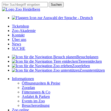
Zum
Suchbegriff
Suchen
Hauptinhalt
springen
Ticketshop
Zoo-Akademie
Kontakt
Über uns
News
SUCHE
Besuch
planen
Tiere
entdecken
Zoo
erleben
Zoo
unterstützen
Informationen
Öffnungszeiten & Preise
Zooplan
Fütterungen & Co
Anfahrt & Parken
Events im Zoo
Besucherordnung
Zoo online