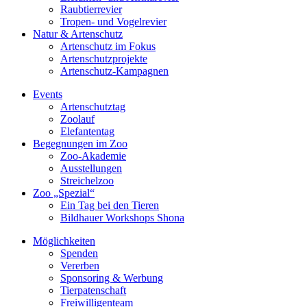
Raubtierrevier
Tropen- und Vogelrevier
Natur & Artenschutz
Artenschutz im Fokus
Artenschutzprojekte
Artenschutz-Kampagnen
Events
Artenschutztag
Zoolauf
Elefantentag
Begegnungen im Zoo
Zoo-Akademie
Ausstellungen
Streichelzoo
Zoo „Spezial“
Ein Tag bei den Tieren
Bildhauer Workshops Shona
Möglichkeiten
Spenden
Vererben
Sponsoring & Werbung
Tierpatenschaft
Freiwilligenteam