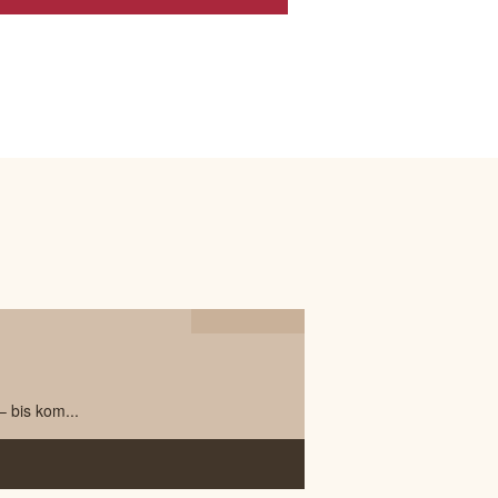
08.05
2024
– bis kom...