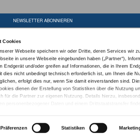
NEWSLETTER ABONNIEREN
t Cookies
erer Webseite speichern wir oder Dritte, deren Services wir z
seite in unsere Webseite eingebunden haben („Partner“), Infor
m Endgerät und/oder greifen auf Informationen, die in Ihrem End
t dies nicht unbedingt technisch erforderlich ist, um Ihnen die N
ichen, erfolgt dies nur, wenn Sie damit einverstanden sind. Die
ookies dienen der Erstellung von Statistiken über die Nutzung u
h für die Partner zur eigenen Nutzung. Details hierzu, insbeson
ien personenbezogener Daten und einem Drittstaatstransfer finde
ärung
. Indem Sie den Button „Alle Akzeptieren“ anklicken, erklär
amit einverstanden, dass wir und die Partner auf Ihr Endgerät zug
en zu speichern oder dort gespeicherte Informationen auszulese
Präferenzen
Statistiken
Marketin
Copyright © Tiergarten Heidelberg gGmbH
ingt zur Nutzung unserer Webseite erforderlich ist und dass die