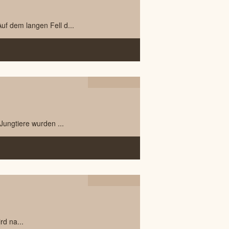
2023
f dem langen Fell d...
15.06
2022
Jungtiere wurden ...
03.09
2021
rd na...