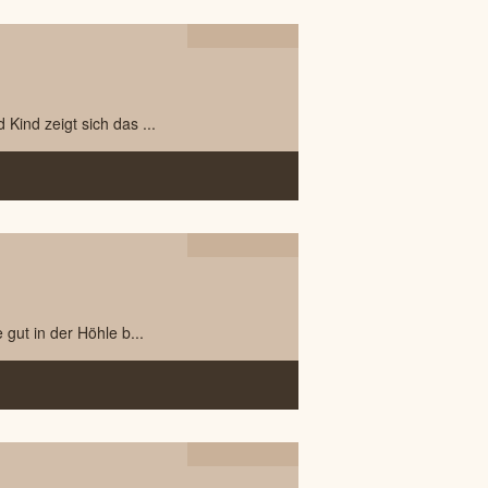
27.06
2025
ind zeigt sich das ...
14.04
2023
ut in der Höhle b...
23.03