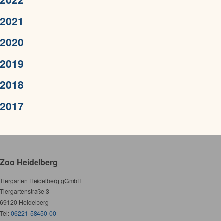
2021
2020
2019
2018
2017
Zoo Heidelberg
Tiergarten Heidelberg gGmbH
Tiergartenstraße 3
69120 Heidelberg
Tel:
06221-58450-00