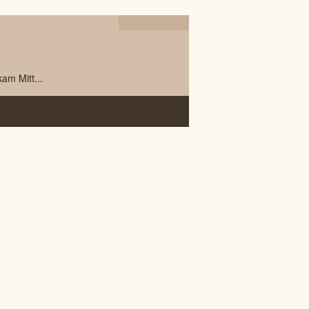
20.05
2020
am Mitt...