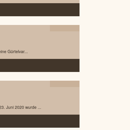
28.05
2021
ne Gürtelvar...
25.06
2020
3. Juni 2020 wurde ...