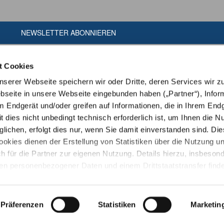
NEWSLETTER ABONNIEREN
t Cookies
erer Webseite speichern wir oder Dritte, deren Services wir z
seite in unsere Webseite eingebunden haben („Partner“), Infor
m Endgerät und/oder greifen auf Informationen, die in Ihrem End
t dies nicht unbedingt technisch erforderlich ist, um Ihnen die N
ichen, erfolgt dies nur, wenn Sie damit einverstanden sind. Die
ookies dienen der Erstellung von Statistiken über die Nutzung u
h für die Partner zur eigenen Nutzung. Details hierzu, insbeson
ien personenbezogener Daten und einem Drittstaatstransfer finde
ärung
. Indem Sie den Button „Alle Akzeptieren“ anklicken, erklär
amit einverstanden, dass wir und die Partner auf Ihr Endgerät zug
en zu speichern oder dort gespeicherte Informationen auszulese
Präferenzen
Statistiken
Marketin
Copyright © Tiergarten Heidelberg gGmbH
ingt zur Nutzung unserer Webseite erforderlich ist und dass die