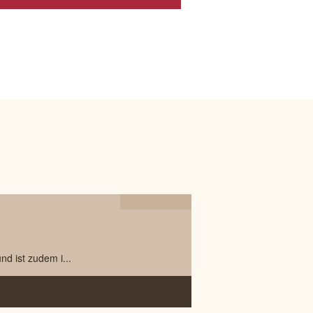
07.06
2023
d ist zudem i...