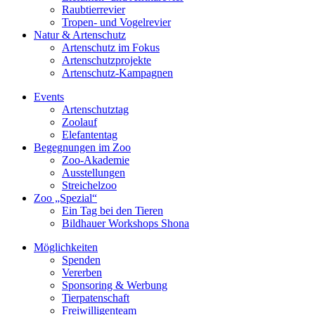
Raubtierrevier
Tropen- und Vogelrevier
Natur & Artenschutz
Artenschutz im Fokus
Artenschutzprojekte
Artenschutz-Kampagnen
Events
Artenschutztag
Zoolauf
Elefantentag
Begegnungen im Zoo
Zoo-Akademie
Ausstellungen
Streichelzoo
Zoo „Spezial“
Ein Tag bei den Tieren
Bildhauer Workshops Shona
Möglichkeiten
Spenden
Vererben
Sponsoring & Werbung
Tierpatenschaft
Freiwilligenteam