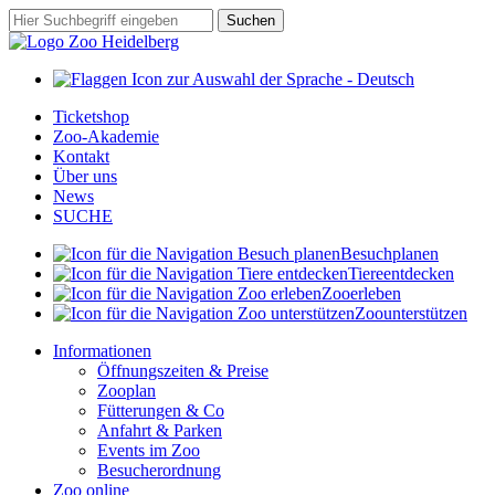
Zum
Suchbegriff
Suchen
Hauptinhalt
springen
Ticketshop
Zoo-Akademie
Kontakt
Über uns
News
SUCHE
Besuch
planen
Tiere
entdecken
Zoo
erleben
Zoo
unterstützen
Informationen
Öffnungszeiten & Preise
Zooplan
Fütterungen & Co
Anfahrt & Parken
Events im Zoo
Besucherordnung
Zoo online