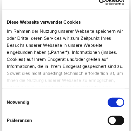
Juni
Mai
April
März
Diese Webseite verwendet Cookies
Februar
Januar
Im Rahmen der Nutzung unserer Webseite speichern wir
oder Dritte, deren Services wir zum Zeitpunkt Ihres
2024
Besuchs unserer Webseite in unsere Webseite
eingebunden haben („Partner“), Informationen (insbes.
Dezember
November
Cookies) auf Ihrem Endgerät und/oder greifen auf
Oktober
Informationen, die in Ihrem Endgerät gespeichert sind zu.
September
Soweit dies nicht unbedingt technisch erforderlich ist, um
August
Juli
Ihnen die Nutzung unserer Webseite zu ermöglichen,
Juni
erfolgt dies nur, wenn Sie damit einverstanden sind.
Mai
Diese nicht technisch erforderlichen Cookies dienen der
April
Einwilligungsauswahl
März
Erstellung von Statistiken über die Nutzung unserer
Notwendig
Februar
Webseite für uns, aber auch für die Partner zur eigenen
Januar
Nutzung. Details hierzu, insbesondere auch zu den
Präferenzen
2023
verarbeiteten Kategorien personenbezogener Daten und
einem Drittstaatstransfer finden Sie in unserer