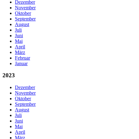
Dezember
November
Oktober
September
August
Juli
Juni
Mai
April
März
Februar
Januar
2023
Dezember
November
Oktober
September
August
Juli
Juni
Mai
April
März