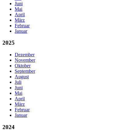
Juni
Mai
April
März
Februar
Januar
2025
Dezember
November
Oktober
September
August
Juli
Juni
Mai
April
März
Februar
Januar
2024