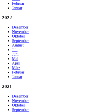
Februar
Januar
2022
Dezember
November
Oktober
September
August
Juli
Juni
Mai
April
März
Februar
Januar
2021
Dezember
November
Oktober
September