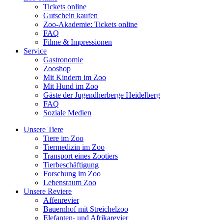
Tickets online
Gutschein kaufen
Zoo-Akademie: Tickets online
FAQ
Filme & Impressionen
Service
Gastronomie
Zooshop
Mit Kindern im Zoo
Mit Hund im Zoo
Gäste der Jugendherberge Heidelberg
FAQ
Soziale Medien
Unsere Tiere
Tiere im Zoo
Tiermedizin im Zoo
Transport eines Zootiers
Tierbeschäftigung
Forschung im Zoo
Lebensraum Zoo
Unsere Reviere
Affenrevier
Bauernhof mit Streichelzoo
Elefanten- und Afrikarevier