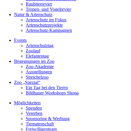
Raubtierrevier
Tropen- und Vogelrevier
Natur & Artenschutz
Artenschutz im Fokus
Artenschutzprojekte
Artenschutz-Kampagnen
Events
Artenschutztag
Zoolauf
Elefantentag
Begegnungen im Zoo
Zoo-Akademie
Ausstellungen
Streichelzoo
Zoo „Spezial“
Ein Tag bei den Tieren
Bildhauer Workshops Shona
Möglichkeiten
Spenden
Vererben
Sponsoring & Werbung
Tierpatenschaft
Freiwilligenteam