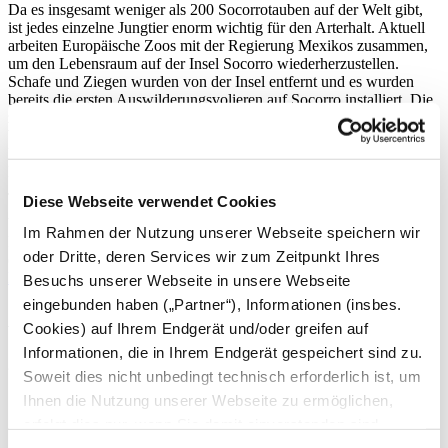
Da es insgesamt weniger als 200 Socorrotauben auf der Welt gibt,
ist jedes einzelne Jungtier enorm wichtig für den Arterhalt. Aktuell
arbeiten Europäische Zoos mit der Regierung Mexikos zusammen,
um den Lebensraum auf der Insel Socorro wiederherzustellen.
Schafe und Ziegen wurden von der Insel entfernt und es wurden
bereits die ersten Auswilderungsvolieren auf Socorro installiert. Die
zuständigen Artenschützer hoffen, dass innerhalb der nächsten Jahre
bereits erste Auswilderungen der Socorrotaube durchgeführt werden
können. Möglicherweise erobern sich dann auch Tiere aus
Heidelberg ihren Lebensraum nach einer Abwesenheit von über 50
Jahren zurück.
Diese Webseite verwendet Cookies
Veröffentlichung: 02.05.2024
Im Rahmen der Nutzung unserer Webseite speichern wir
Pressemeldung als PDF zum download
oder Dritte, deren Services wir zum Zeitpunkt Ihres
(pdf - 690.12 kb)
Download
Besuchs unserer Webseite in unsere Webseite
eingebunden haben („Partner“), Informationen (insbes.
Archiv
Cookies) auf Ihrem Endgerät und/oder greifen auf
Informationen, die in Ihrem Endgerät gespeichert sind zu.
2026
Soweit dies nicht unbedingt technisch erforderlich ist, um
Ihnen die Nutzung unserer Webseite zu ermöglichen,
August
Juli
erfolgt dies nur, wenn Sie damit einverstanden sind.
Juni