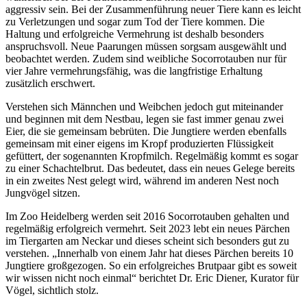
aggressiv sein. Bei der Zusammenführung neuer Tiere kann es leicht
zu Verletzungen und sogar zum Tod der Tiere kommen. Die
Haltung und erfolgreiche Vermehrung ist deshalb besonders
anspruchsvoll. Neue Paarungen müssen sorgsam ausgewählt und
beobachtet werden. Zudem sind weibliche Socorrotauben nur für
vier Jahre vermehrungsfähig, was die langfristige Erhaltung
zusätzlich erschwert.
Verstehen sich Männchen und Weibchen jedoch gut miteinander
und beginnen mit dem Nestbau, legen sie fast immer genau zwei
Eier, die sie gemeinsam bebrüten. Die Jungtiere werden ebenfalls
gemeinsam mit einer eigens im Kropf produzierten Flüssigkeit
gefüttert, der sogenannten Kropfmilch. Regelmäßig kommt es sogar
zu einer Schachtelbrut. Das bedeutet, dass ein neues Gelege bereits
in ein zweites Nest gelegt wird, während im anderen Nest noch
Jungvögel sitzen.
Im Zoo Heidelberg werden seit 2016 Socorrotauben gehalten und
regelmäßig erfolgreich vermehrt. Seit 2023 lebt ein neues Pärchen
im Tiergarten am Neckar und dieses scheint sich besonders gut zu
verstehen. „Innerhalb von einem Jahr hat dieses Pärchen bereits 10
Jungtiere großgezogen. So ein erfolgreiches Brutpaar gibt es soweit
wir wissen nicht noch einmal“ berichtet Dr. Eric Diener, Kurator für
Vögel, sichtlich stolz.