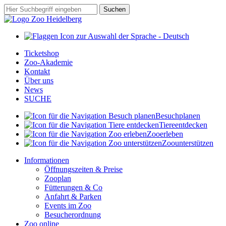
Zum
Suchbegriff
Suchen
Hauptinhalt
springen
Ticketshop
Zoo-Akademie
Kontakt
Über uns
News
SUCHE
Besuch
planen
Tiere
entdecken
Zoo
erleben
Zoo
unterstützen
Informationen
Öffnungszeiten & Preise
Zooplan
Fütterungen & Co
Anfahrt & Parken
Events im Zoo
Besucherordnung
Zoo online