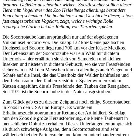
braunen Gefieder unscheinbar wirken. Zoo-Besucher sollten dieser
Tierart im Vogelrevier des Zoo Heidelbergs allerdings besondere
Beachtung schenken. Die hochinteressante Geschichte dieser, schon
fast ausgestorbenen Vogelart, zeigt, welche wichtige Rolle
zoologische Gärten bei der Rettung von Tierarten spielen.
Die Socorrotaube kam ursprünglich nur auf der abgelegenen
Vulkaninsel Socorro vor. Die knapp 132 km² kleine pazifischen
Hochseeinsel Socorro liegt rund 700 km vor der Küste Mexikos.
Der Lebensraum der Socorrotaube war ein Wald mit dichtem
Unterholz – hier ernährten sie sich von Sämereien und kleinen
Insekten und nisteten in dichtem Gebüsch, wo sie vor Fressfeinden
sicher waren. Mit den Menschen kamen allerdings auch Ziegen und
Schafe auf die Insel, die das Unterholz der Wälder kahlfraßen und
den Lebensraum der Tauben zerstörten. Später wurden zudem
Katzen eingeführt, die als Fressfeinde den Tauben den Rest gaben.
Seit 1972 ist die Socorrotaube in der Natur ausgestorben.
Zum Glück gab es zu diesem Zeitpunkt noch einige Socorrotauben
in Zoos in den USA und Europa. Es wurde ein
Erhaltungszuchtprogramm zur Rettung der Art initiiert. So oblag
nun den Zoos die große Herausforderung, die kleine Taubenart in
menschlicher Obhut zu erhalten. Dieses Unterfangen entpuppte sich
als durch schwierige Aufgabe, denn Socorrotauben sind sehr
wählerisch bei der Partnersuche und können untereinander extrem