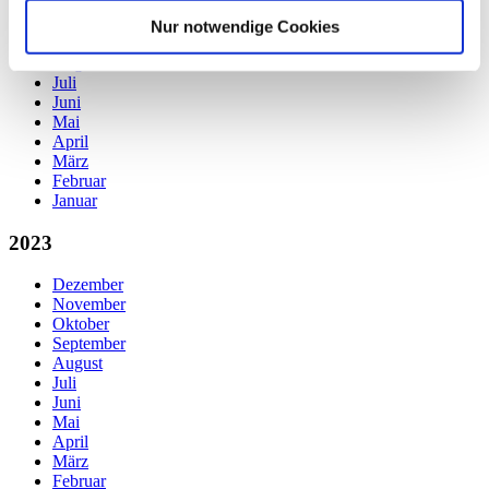
November
Oktober
Nur notwendige Cookies
September
August
Juli
Juni
Mai
April
März
Februar
Januar
2023
Dezember
November
Oktober
September
August
Juli
Juni
Mai
April
März
Februar