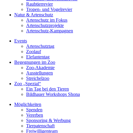
Raubtierrevier
Tropen- und Vogelrevier
Natur & Artenschutz
Artenschutz im Fokus
Artenschutzprojekte
Artenschutz-Kampagnen
Events
Artenschutztag
Zoolauf
Elefantentag
Begegnungen im Zoo
Zoo-Akademie
Ausstellungen
Streichelzoo
Zoo „Spezial“
Ein Tag bei den Tieren
Bildhauer Workshops Shona
Möglichkeiten
Spenden
Vererben
Sponsoring & Werbung
Tierpatenschaft
Freiwilligenteam