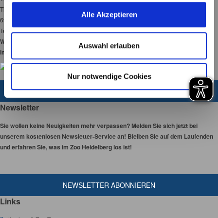
unserer Webseite angewendet werden.
u
Tiergartenstraße 3
Alle Akzeptieren
s
69120 Heidelberg
Tel:
06221-58450-00
w
Wir haben 365 Tage
a
Auswahl erlauben
im Jahr für Sie geöffnet!
h
l
Nur notwendige Cookies
ZUM KONTAKTFORMULAR
Newsletter
Sie wollen keine Neuigkeiten mehr verpassen? Melden Sie sich jetzt bei
unserem kostenlosen Newsletter-Service an! Bleiben Sie auf dem Laufenden
und erfahren Sie, was im Zoo Heidelberg los ist!
NEWSLETTER ABONNIEREN
Links