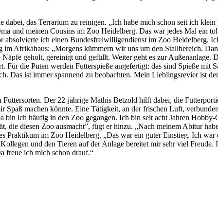
e dabei, das Terrarium zu reinigen. „Ich habe mich schon seit ich klein
ma und meinen Cousins im Zoo Heidelberg. Das war jedes Mal ein tolle
 absolvierte ich einen Bundesfreiwilligendienst im Zoo Heidelberg. I
lltag im Afrikahaus: „Morgens kümmern wir uns um den Stallbereich. D
Näpfe geholt, gereinigt und gefüllt. Weiter geht es zur Außenanlage. 
Für die Puten werden Futterspieße angefertigt: das sind Spieße mit Sa
Das ist immer spannend zu beobachten. Mein Lieblingsrevier ist der Bau
 Futtersorten. Der 22-jährige Mathis Betzold hilft dabei, die Futterport
ir Spaß machen könnte. Eine Tätigkeit, an der frischen Luft, verbunden 
pa bin ich häufig in den Zoo gegangen. Ich bin seit acht Jahren Hobby
tät, die diesen Zoo ausmacht”, fügt er hinzu. „Nach meinem Abitur hab
iges Praktikum im Zoo Heidelberg. „Das war ein guter Einstieg. Ich war
 Kollegen und den Tieren auf der Anlage bereitet mir sehr viel Freude.
Da freue ich mich schon drauf.“