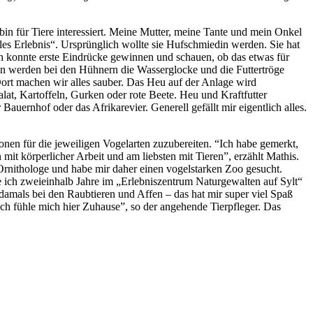
 bin für Tiere interessiert. Meine Mutter, meine Tante und mein Onkel
s Erlebnis“. Ursprünglich wollte sie Hufschmiedin werden. Sie hat
ch konnte erste Eindrücke gewinnen und schauen, ob das etwas für
ann werden bei den Hühnern die Wasserglocke und die Futtertröge
Dort machen wir alles sauber. Das Heu auf der Anlage wird
lat, Kartoffeln, Gurken oder rote Beete. Heu und Kraftfutter
ernhof oder das Afrikarevier. Generell gefällt mir eigentlich alles.
ionen für die jeweiligen Vogelarten zuzubereiten. “Ich habe gemerkt,
mit körperlicher Arbeit und am liebsten mit Tieren”, erzählt Mathis.
-Ornithologe und habe mir daher einen vogelstarken Zoo gesucht.
e ich zweieinhalb Jahre im „Erlebniszentrum Naturgewalten auf Sylt“
 damals bei den Raubtieren und Affen – das hat mir super viel Spaß
 Ich fühle mich hier Zuhause”, so der angehende Tierpfleger. Das