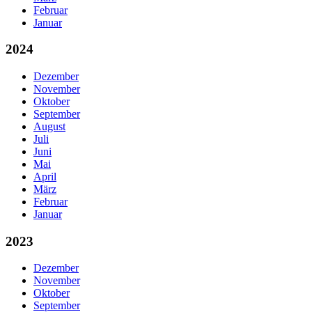
Februar
Januar
2024
Dezember
November
Oktober
September
August
Juli
Juni
Mai
April
März
Februar
Januar
2023
Dezember
November
Oktober
September