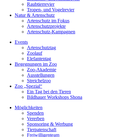
Raubtierrevier
Tropen- und Vogelrevier
Natur & Artenschutz
Artenschutz im Fokus
Artenschutzprojekte
Artenschutz-Kampagnen
Events
Artenschutztag
Zoolauf
Elefantentag
Begegnungen im Zoo
Zoo-Akademie
Ausstellungen
Streichelzoo
Zoo „Spezial“
Ein Tag bei den Tieren
Bildhauer Workshops Shona
Möglichkeiten
Spenden
Vererben
Sponsoring & Werbung
Tierpatenschaft
Freiwilligenteam