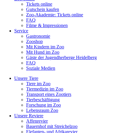
Tickets online
Gutschein kaufen
Zoo-Akademie: Tickets online
FAQ
Filme & Impressionen
Service
Gastronomie
Zooshop
Mit Kindern im Zoo
Mit Hund im Zoo
Gäste der Jugendherberge Heidelberg
FAQ
Soziale Medien
Unsere Tiere
Tiere im Zoo
Tiermedizin im Zoo
Transport eines Zootiers
Tierbeschäftigung
Forschung im Zoo
Lebensraum Zoo
Unsere Reviere
Affenrevier
Bauernhof mit Streichelzoo
Elefanten- und Afrikarevier