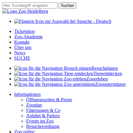
Zum
Suchbegriff
Suchen
Hauptinhalt
springen
Ticketshop
Zoo-Akademie
Kontakt
Über uns
News
SUCHE
Besuch
planen
Tiere
entdecken
Zoo
erleben
Zoo
unterstützen
Informationen
Öffnungszeiten & Preise
Zooplan
Fütterungen & Co
Anfahrt & Parken
Events im Zoo
Besucherordnung
Zoo online