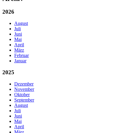
2026
August
Juli
Juni
Mai
April
März
Februar
Januar
2025
Dezember
November
Oktober
September
August
Juli
Juni
Mai
April
März