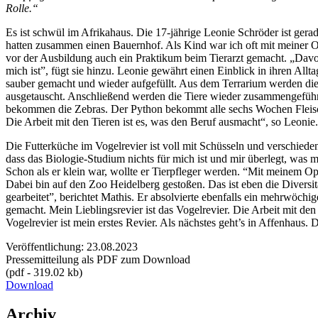
Rolle.“
Es ist schwül im Afrikahaus. Die 17-jährige Leonie Schröder ist gerad
hatten zusammen einen Bauernhof. Als Kind war ich oft mit meiner O
vor der Ausbildung auch ein Praktikum beim Tierarzt gemacht. „Davor
mich ist”, fügt sie hinzu. Leonie gewährt einen Einblick in ihren A
sauber gemacht und wieder aufgefüllt. Aus dem Terrarium werden die 
ausgetauscht. Anschließend werden die Tiere wieder zusammengeführt. 
bekommen die Zebras. Der Python bekommt alle sechs Wochen Fleisch. 
Die Arbeit mit den Tieren ist es, was den Beruf ausmacht“, so Leonie.
Die Futterküche im Vogelrevier ist voll mit Schüsseln und verschieden
dass das Biologie-Studium nichts für mich ist und mir überlegt, was m
Schon als er klein war, wollte er Tierpfleger werden. “Mit meinem O
Dabei bin auf den Zoo Heidelberg gestoßen. Das ist eben die Diversi
gearbeitet”, berichtet Mathis. Er absolvierte ebenfalls ein mehrwöch
gemacht. Mein Lieblingsrevier ist das Vogelrevier. Die Arbeit mit den
Vogelrevier ist mein erstes Revier. Als nächstes geht’s in Affenhaus. 
Veröffentlichung: 23.08.2023
Pressemitteilung als PDF zum Download
(pdf - 319.02 kb)
Download
Archiv