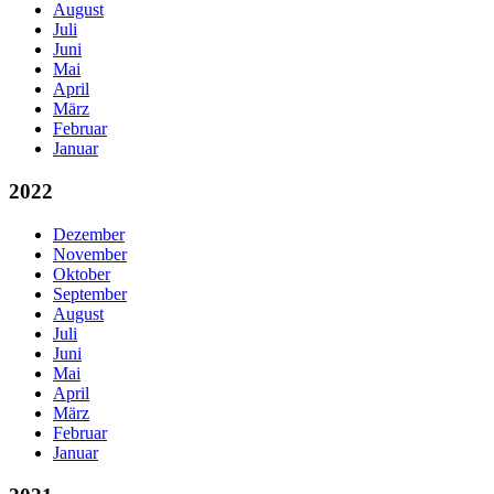
August
Juli
Juni
Mai
April
März
Februar
Januar
2022
Dezember
November
Oktober
September
August
Juli
Juni
Mai
April
März
Februar
Januar