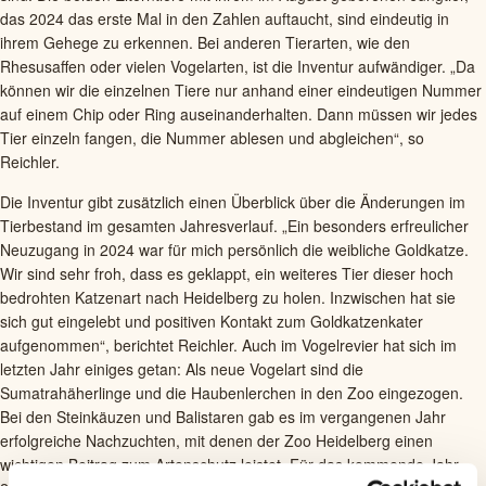
das 2024 das erste Mal in den Zahlen auftaucht, sind eindeutig in
ihrem Gehege zu erkennen. Bei anderen Tierarten, wie den
Rhesusaffen oder vielen Vogelarten, ist die Inventur aufwändiger. „Da
können wir die einzelnen Tiere nur anhand einer eindeutigen Nummer
auf einem Chip oder Ring auseinanderhalten. Dann müssen wir jedes
Tier einzeln fangen, die Nummer ablesen und abgleichen“, so
Reichler.
Die Inventur gibt zusätzlich einen Überblick über die Änderungen im
Tierbestand im gesamten Jahresverlauf. „Ein besonders erfreulicher
Neuzugang in 2024 war für mich persönlich die weibliche Goldkatze.
Wir sind sehr froh, dass es geklappt, ein weiteres Tier dieser hoch
bedrohten Katzenart nach Heidelberg zu holen. Inzwischen hat sie
sich gut eingelebt und positiven Kontakt zum Goldkatzenkater
aufgenommen“, berichtet Reichler. Auch im Vogelrevier hat sich im
letzten Jahr einiges getan: Als neue Vogelart sind die
Sumatrahäherlinge und die Haubenlerchen in den Zoo eingezogen.
Bei den Steinkäuzen und Balistaren gab es im vergangenen Jahr
erfolgreiche Nachzuchten, mit denen der Zoo Heidelberg einen
wichtigen Beitrag zum Artenschutz leistet. Für das kommende Jahr