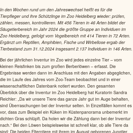
In den Wochen rund um den Jahreswechsel heißt es für die
Tierpfleger und ihre Schützlinge im Zoo Heidelberg wieder: prüfen,
zählen, messen, kontrollieren. Mit 456 Tieren in 46 Arten bildet der
Säugetierbereich im Jahr 2024 die größte Gruppe an Individuen im
Zoo Heidelberg, gefolgt vom Vogelbereich mit 414 Tieren in 72 Arten.
Ergänzt um Reptilien, Amphibien, Fische und Wirbellose ergab der
Tierbestand zum 31.12.2024 insgesamt 2.137 Individuen in 146 Arten.
Bei der jährlichen Inventur im Zoo wird jedes einzelne Tier – vom
kleinen Reisfinken bis zum großen Berberlöwen – erfasst. Die
Ergebnisse werden dann im Anschluss mit den Angaben abgeglichen,
die im Laufe des Jahres vom Zoo-Team beobachtet und in einer
wissenschaftlichen Datenbank notiert wurden. Den gesamten
Überblick über die Inventur im Zoo Heidelberg hat Kuratorin Sandra
Reichler: „Da wir unsere Tiere das ganze Jahr gut im Auge behalten,
sind Überraschungen bei der Inventur selten. In Einzelfällen kommt es
vor, dass zum Beispiel ein Küken im Küstenpanorama unbemerkt im
dichten Gras schlüpft. Da holen wir die Zählung dann bei der Inventur
nach.“ Bei den Löwen beispielsweise ist schnell klar, ob alle Tiere da
sind: Die beiden Elterntiere mit ihrem im August geborenen Jungtier,