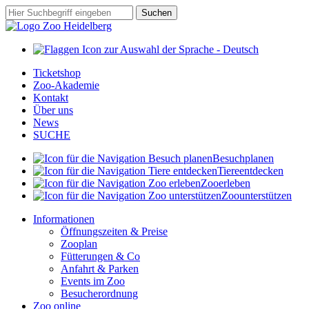
Zum
Suchbegriff
Suchen
Hauptinhalt
springen
Ticketshop
Zoo-Akademie
Kontakt
Über uns
News
SUCHE
Besuch
planen
Tiere
entdecken
Zoo
erleben
Zoo
unterstützen
Informationen
Öffnungszeiten & Preise
Zooplan
Fütterungen & Co
Anfahrt & Parken
Events im Zoo
Besucherordnung
Zoo online