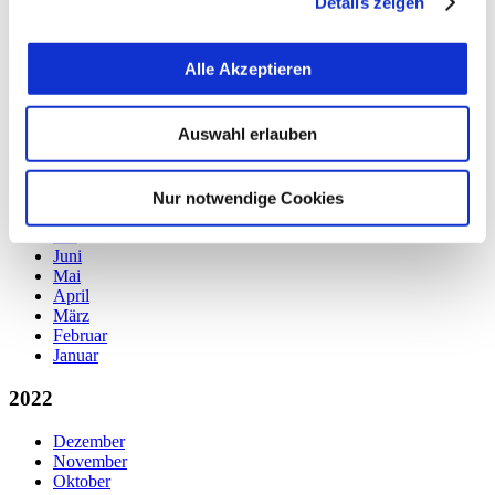
Details zeigen
März
und dass die Tracking Technologien der Partner auf
Februar
unserer Webseite angewendet werden.
Januar
Alle Akzeptieren
2023
Auswahl erlauben
Dezember
November
Oktober
September
Nur notwendige Cookies
August
Juli
Juni
Mai
April
März
Februar
Januar
2022
Dezember
November
Oktober