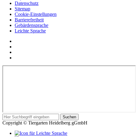
Datenschutz
Sitemap
Cookie-Einstellungen
Barrierefreiheit
Gebärdensprache
Leichte Sprache
Social
YouTube
Media
Twitter
Links
Facebook
Instagram
In
Suchbegriff
Suchen
diesem
Copyright © Tiergarten Heidelberg gGmbH
Formular
können
Leichte