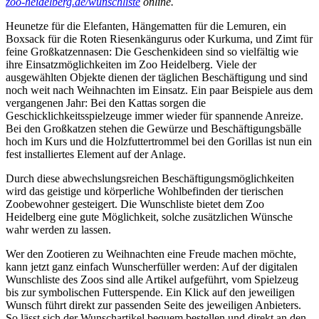
zoo-heidelberg.de/wunschliste
online.
Heunetze für die Elefanten, Hängematten für die Lemuren, ein
Boxsack für die Roten Riesenkängurus oder Kurkuma, und Zimt für
feine Großkatzennasen: Die Geschenkideen sind so vielfältig wie
ihre Einsatzmöglichkeiten im Zoo Heidelberg. Viele der
ausgewählten Objekte dienen der täglichen Beschäftigung und sind
noch weit nach Weihnachten im Einsatz. Ein paar Beispiele aus dem
vergangenen Jahr: Bei den Kattas sorgen die
Geschicklichkeitsspielzeuge immer wieder für spannende Anreize.
Bei den Großkatzen stehen die Gewürze und Beschäftigungsbälle
hoch im Kurs und die Holzfuttertrommel bei den Gorillas ist nun ein
fest installiertes Element auf der Anlage.
Durch diese abwechslungsreichen Beschäftigungsmöglichkeiten
wird das geistige und körperliche Wohlbefinden der tierischen
Zoobewohner gesteigert. Die Wunschliste bietet dem Zoo
Heidelberg eine gute Möglichkeit, solche zusätzlichen Wünsche
wahr werden zu lassen.
Wer den Zootieren zu Weihnachten eine Freude machen möchte,
kann jetzt ganz einfach Wunscherfüller werden: Auf der digitalen
Wunschliste des Zoos sind alle Artikel aufgeführt, vom Spielzeug
bis zur symbolischen Futterspende. Ein Klick auf den jeweiligen
Wunsch führt direkt zur passenden Seite des jeweiligen Anbieters.
So lässt sich der Wunschartikel bequem bestellen und direkt an den