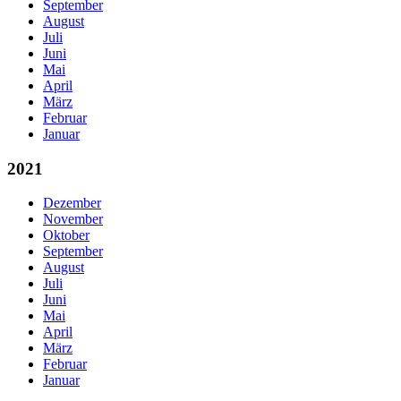
September
August
Juli
Juni
Mai
April
März
Februar
Januar
2021
Dezember
November
Oktober
September
August
Juli
Juni
Mai
April
März
Februar
Januar