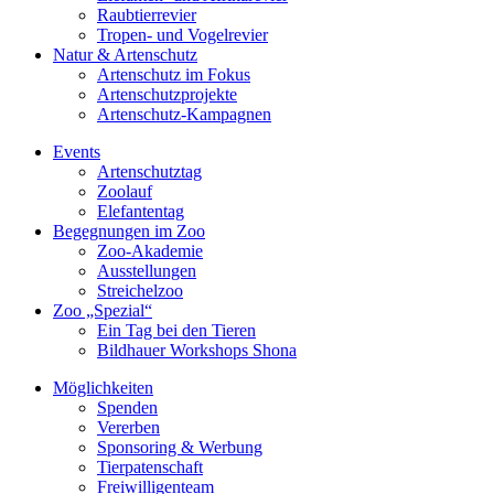
Raubtierrevier
Tropen- und Vogelrevier
Natur & Artenschutz
Artenschutz im Fokus
Artenschutzprojekte
Artenschutz-Kampagnen
Events
Artenschutztag
Zoolauf
Elefantentag
Begegnungen im Zoo
Zoo-Akademie
Ausstellungen
Streichelzoo
Zoo „Spezial“
Ein Tag bei den Tieren
Bildhauer Workshops Shona
Möglichkeiten
Spenden
Vererben
Sponsoring & Werbung
Tierpatenschaft
Freiwilligenteam