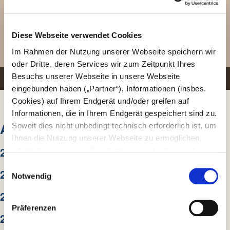
Heidelberg
Künftigen Generationen eine lebenswerte Zukunft zu gestalten
Diese Webseite verwendet Cookies
und wirtschaftliche Belange im Einklang mit Umweltschutz und
Im Rahmen der Nutzung unserer Webseite speichern wir
Tierwohl umzusetzen, stellen ...
oder Dritte, deren Services wir zum Zeitpunkt Ihres
Besuchs unserer Webseite in unsere Webseite
PRESSEMELDUNG WEITERLESEN
eingebunden haben („Partner“), Informationen (insbes.
Cookies) auf Ihrem Endgerät und/oder greifen auf
Informationen, die in Ihrem Endgerät gespeichert sind zu.
ARCHIV
Soweit dies nicht unbedingt technisch erforderlich ist, um
Ihnen die Nutzung unserer Webseite zu ermöglichen,
2026
erfolgt dies nur, wenn Sie damit einverstanden sind.
Diese nicht technisch erforderlichen Cookies dienen der
E
2025
Erstellung von Statistiken über die Nutzung unserer
Notwendig
i
Webseite für uns, aber auch für die Partner zur eigenen
n
2024
Nutzung. Details hierzu, insbesondere auch zu den
w
Präferenzen
verarbeiteten Kategorien personenbezogener Daten und
2023
i
einem Drittstaatstransfer finden Sie in unserer
l