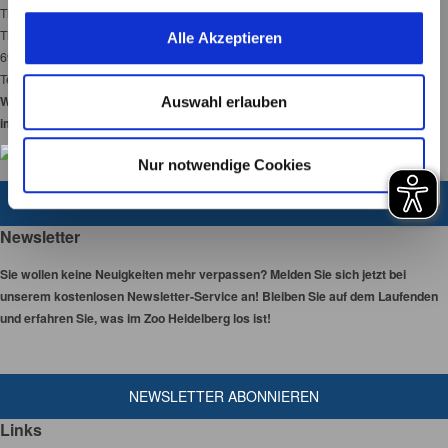
Tiergarten Heidelberg gGmbH
unserer Webseite angewendet werden.
u
Tiergartenstraße 3
Alle Akzeptieren
s
69120 Heidelberg
w
Tel:
06221-58450-00
a
Wir haben 365 Tage
Auswahl erlauben
h
im Jahr für Sie geöffnet!
l
Nur notwendige Cookies
ZUM KONTAKTFORMULAR
Newsletter
Sie wollen keine Neuigkeiten mehr verpassen? Melden Sie sich jetzt bei
unserem kostenlosen Newsletter-Service an! Bleiben Sie auf dem Laufenden
und erfahren Sie, was im Zoo Heidelberg los ist!
NEWSLETTER ABONNIEREN
Links