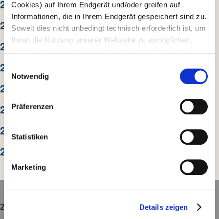
2024
Cookies) auf Ihrem Endgerät und/oder greifen auf
Informationen, die in Ihrem Endgerät gespeichert sind zu.
2023
Soweit dies nicht unbedingt technisch erforderlich ist, um
Ihnen die Nutzung unserer Webseite zu ermöglichen,
2022
erfolgt dies nur, wenn Sie damit einverstanden sind.
Diese nicht technisch erforderlichen Cookies dienen der
2021
E
Erstellung von Statistiken über die Nutzung unserer
Notwendig
i
2020
Webseite für uns, aber auch für die Partner zur eigenen
n
Nutzung. Details hierzu, insbesondere auch zu den
w
2019
Präferenzen
verarbeiteten Kategorien personenbezogener Daten und
i
einem Drittstaatstransfer finden Sie in unserer
l
2018
Datenschutzerklärung
. Indem Sie den Button „Alle
l
Statistiken
Akzeptieren“ anklicken, erklären Sie sich – jederzeit
2017
i
widerruflich – damit einverstanden, dass wir und die
g
Marketing
Partner auf Ihr Endgerät zugreifen, um entweder dort
u
Informationen zu speichern oder dort gespeicherte
n
Informationen auszulesen, obwohl dies technisch nicht
g
unbedingt zur Nutzung unserer Webseite erforderlich ist
Zoo Heidelberg
Details zeigen
s
und dass die Tracking Technologien der Partner auf
a