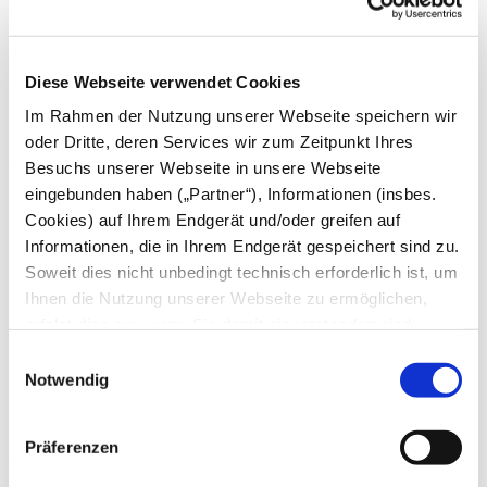
Juni
Mai
April
März
Diese Webseite verwendet Cookies
Februar
Januar
Im Rahmen der Nutzung unserer Webseite speichern wir
oder Dritte, deren Services wir zum Zeitpunkt Ihres
2024
Besuchs unserer Webseite in unsere Webseite
eingebunden haben („Partner“), Informationen (insbes.
Dezember
November
Cookies) auf Ihrem Endgerät und/oder greifen auf
Oktober
Informationen, die in Ihrem Endgerät gespeichert sind zu.
September
Soweit dies nicht unbedingt technisch erforderlich ist, um
August
Juli
Ihnen die Nutzung unserer Webseite zu ermöglichen,
Juni
erfolgt dies nur, wenn Sie damit einverstanden sind.
Mai
Diese nicht technisch erforderlichen Cookies dienen der
April
Einwilligungsauswahl
März
Erstellung von Statistiken über die Nutzung unserer
Notwendig
Februar
Webseite für uns, aber auch für die Partner zur eigenen
Januar
Nutzung. Details hierzu, insbesondere auch zu den
Präferenzen
2023
verarbeiteten Kategorien personenbezogener Daten und
einem Drittstaatstransfer finden Sie in unserer