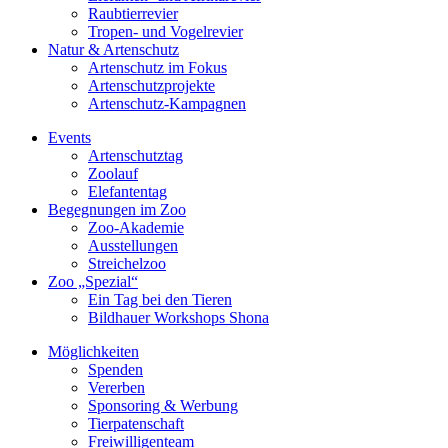
Raubtierrevier
Tropen- und Vogelrevier
Natur & Artenschutz
Artenschutz im Fokus
Artenschutzprojekte
Artenschutz-Kampagnen
Events
Artenschutztag
Zoolauf
Elefantentag
Begegnungen im Zoo
Zoo-Akademie
Ausstellungen
Streichelzoo
Zoo „Spezial“
Ein Tag bei den Tieren
Bildhauer Workshops Shona
Möglichkeiten
Spenden
Vererben
Sponsoring & Werbung
Tierpatenschaft
Freiwilligenteam