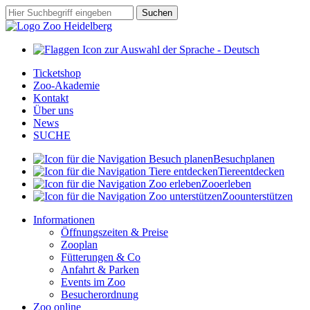
Zum
Suchbegriff
Suchen
Hauptinhalt
springen
Ticketshop
Zoo-Akademie
Kontakt
Über uns
News
SUCHE
Besuch
planen
Tiere
entdecken
Zoo
erleben
Zoo
unterstützen
Informationen
Öffnungszeiten & Preise
Zooplan
Fütterungen & Co
Anfahrt & Parken
Events im Zoo
Besucherordnung
Zoo online