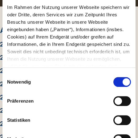
Im Rahmen der Nutzung unserer Webseite speichern wir
oder Dritte, deren Services wir zum Zeitpunkt Ihres
Besuchs unserer Webseite in unsere Webseite
ARCHIV
eingebunden haben („Partner“), Informationen (insbes.
Cookies) auf Ihrem Endgerät und/oder greifen auf
2026
Informationen, die in Ihrem Endgerät gespeichert sind zu.
Soweit dies nicht unbedingt technisch erforderlich ist, um
2025
Ihnen die Nutzung unserer Webseite zu ermöglichen,
erfolgt dies nur, wenn Sie damit einverstanden sind.
2024
Diese nicht technisch erforderlichen Cookies dienen der
E
Erstellung von Statistiken über die Nutzung unserer
2023
Notwendig
i
Webseite für uns, aber auch für die Partner zur eigenen
n
2022
Nutzung. Details hierzu, insbesondere auch zu den
w
Präferenzen
verarbeiteten Kategorien personenbezogener Daten und
i
2021
einem Drittstaatstransfer finden Sie in unserer
l
Datenschutzerklärung
. Indem Sie den Button „Alle
l
Statistiken
2020
Akzeptieren“ anklicken, erklären Sie sich – jederzeit
i
widerruflich – damit einverstanden, dass wir und die
2019
g