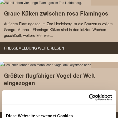
08.07
Graue Küken zwischen rosa Flamingos
2026
Auf dem Flamingosee im Zoo Heidelberg ist die Brutzeit in vollem
Gange. Mehrere Flamingo-Küken sind in den letzten Wochen
geschlüpft, weitere Eier wer...
PRESSEMELDUNG WEITERLESEN
25.02
Größter flugfähiger Vogel der Welt
2026
eingezogen
Saruskraniche sind mit einer Körperhöhe von etwa 1,70 m nicht
nur die größten Vertreter aller Kranicharten, sondern auch die
größten flugfähigen ...
Diese Webseite verwendet Cookies
PRESSEMELDUNG WEITERLESEN