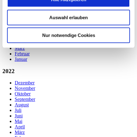
November
Oktober
September
Auswahl erlauben
August
Juli
Juni
Nur notwendige Cookies
Mai
April
März
Februar
Januar
2022
Dezember
November
Oktober
September
August
Juli
Juni
Mai
April
März