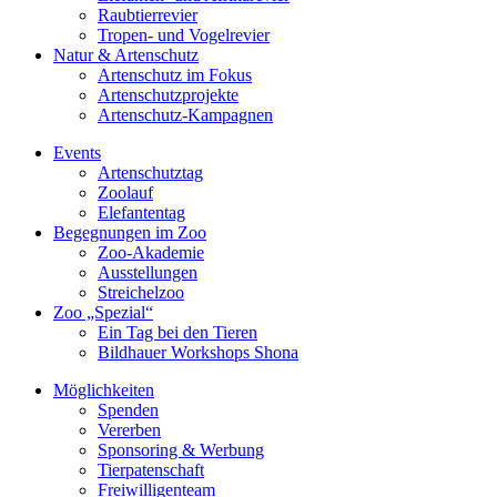
Raubtierrevier
Tropen- und Vogelrevier
Natur & Artenschutz
Artenschutz im Fokus
Artenschutzprojekte
Artenschutz-Kampagnen
Events
Artenschutztag
Zoolauf
Elefantentag
Begegnungen im Zoo
Zoo-Akademie
Ausstellungen
Streichelzoo
Zoo „Spezial“
Ein Tag bei den Tieren
Bildhauer Workshops Shona
Möglichkeiten
Spenden
Vererben
Sponsoring & Werbung
Tierpatenschaft
Freiwilligenteam