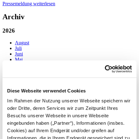
Pressemeldung weiterlesen
Archiv
2026
August
Juli
Juni
Mai
April
März
Februar
Januar
Diese Webseite verwendet Cookies
2025
Im Rahmen der Nutzung unserer Webseite speichern wir
Dezember
oder Dritte, deren Services wir zum Zeitpunkt Ihres
November
Besuchs unserer Webseite in unsere Webseite
Oktober
September
eingebunden haben („Partner“), Informationen (insbes.
August
Cookies) auf Ihrem Endgerät und/oder greifen auf
Juli
Informationen, die in Ihrem Endgerät gespeichert sind zu.