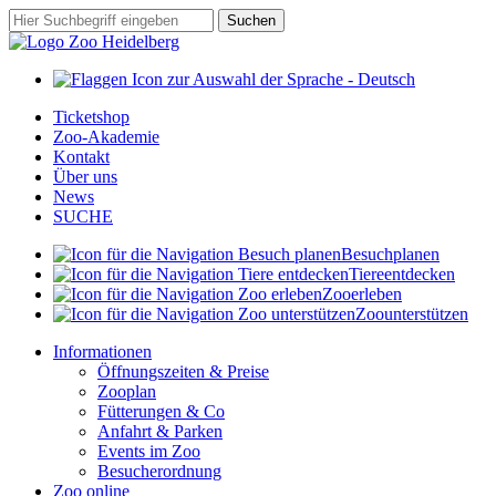
Zum
Suchbegriff
Suchen
Hauptinhalt
springen
Ticketshop
Zoo-Akademie
Kontakt
Über uns
News
SUCHE
Besuch
planen
Tiere
entdecken
Zoo
erleben
Zoo
unterstützen
Informationen
Öffnungszeiten & Preise
Zooplan
Fütterungen & Co
Anfahrt & Parken
Events im Zoo
Besucherordnung
Zoo online