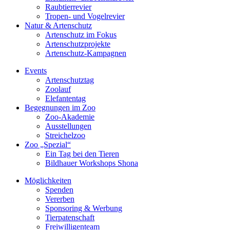
Raubtierrevier
Tropen- und Vogelrevier
Natur & Artenschutz
Artenschutz im Fokus
Artenschutzprojekte
Artenschutz-Kampagnen
Events
Artenschutztag
Zoolauf
Elefantentag
Begegnungen im Zoo
Zoo-Akademie
Ausstellungen
Streichelzoo
Zoo „Spezial“
Ein Tag bei den Tieren
Bildhauer Workshops Shona
Möglichkeiten
Spenden
Vererben
Sponsoring & Werbung
Tierpatenschaft
Freiwilligenteam