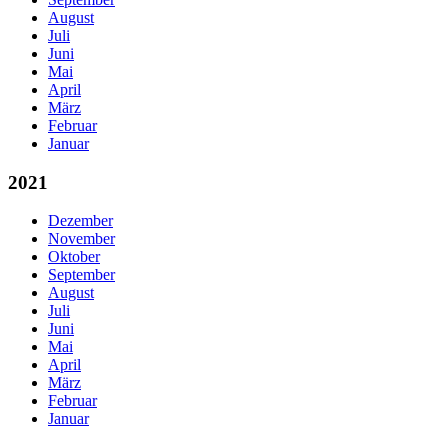
August
Juli
Juni
Mai
April
März
Februar
Januar
2021
Dezember
November
Oktober
September
August
Juli
Juni
Mai
April
März
Februar
Januar