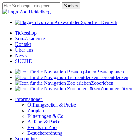
Zum
Suchbegriff
Suchen
Hauptinhalt
springen
Ticketshop
Zoo-Akademie
Kontakt
Über uns
News
SUCHE
Besuch
planen
Tiere
entdecken
Zoo
erleben
Zoo
unterstützen
Informationen
Öffnungszeiten & Preise
Zooplan
Fütterungen & Co
Anfahrt & Parken
Events im Zoo
Besucherordnung
Zoo online