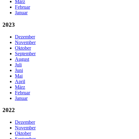
März
Februar
Januar
2023
Dezember
November
Oktober
September
August
Juli
Juni
Mai
April
März
Februar
Januar
2022
Dezember
November
Oktober
September