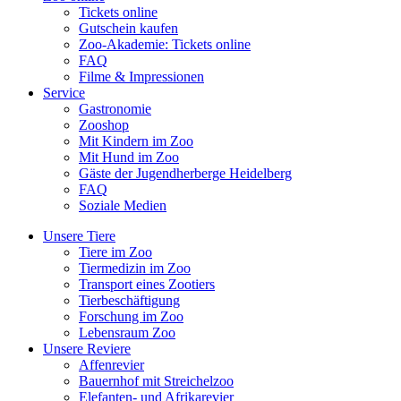
Tickets online
Gutschein kaufen
Zoo-Akademie: Tickets online
FAQ
Filme & Impressionen
Service
Gastronomie
Zooshop
Mit Kindern im Zoo
Mit Hund im Zoo
Gäste der Jugendherberge Heidelberg
FAQ
Soziale Medien
Unsere Tiere
Tiere im Zoo
Tiermedizin im Zoo
Transport eines Zootiers
Tierbeschäftigung
Forschung im Zoo
Lebensraum Zoo
Unsere Reviere
Affenrevier
Bauernhof mit Streichelzoo
Elefanten- und Afrikarevier