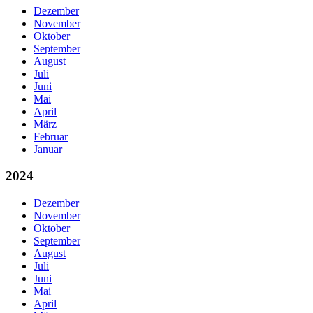
Dezember
November
Oktober
September
August
Juli
Juni
Mai
April
März
Februar
Januar
2024
Dezember
November
Oktober
September
August
Juli
Juni
Mai
April