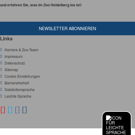
und erfahren Sie, was im Zoo Heidelberg los ist!
NEWSLETTER ABONNIEREN
Links
Karriere & Zoo-Team
Impressum
Datenschutz
Sitemap
Cookie-Einstellungen
Barrierefreiheit
Gebärdensprache
Leichte Sprache
Y
T
F
I
S
O
o
w
a
n
C
u
i
c
s
I
L
S
E
A