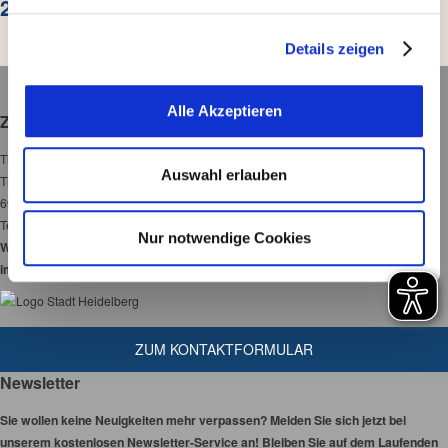
2017
n
Informationen auszulesen, obwohl dies technisch nicht
g
unbedingt zur Nutzung unserer Webseite erforderlich ist
Details zeigen
s
und dass die Tracking Technologien der Partner auf
a
unserer Webseite angewendet werden.
u
Alle Akzeptieren
Zoo Heidelberg
s
w
Tiergarten Heidelberg gGmbH
a
Auswahl erlauben
Tiergartenstraße 3
h
69120 Heidelberg
l
Tel:
06221-58450-00
Nur notwendige Cookies
Wir haben 365 Tage
im Jahr für Sie geöffnet!
ZUM KONTAKTFORMULAR
Newsletter
Sie wollen keine Neuigkeiten mehr verpassen? Melden Sie sich jetzt bei
unserem kostenlosen Newsletter-Service an! Bleiben Sie auf dem Laufenden