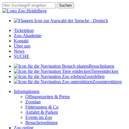
Zum
Suchbegriff
Suchen
Hauptinhalt
springen
Ticketshop
Zoo-Akademie
Kontakt
Über uns
News
SUCHE
Besuch
planen
Tiere
entdecken
Zoo
erleben
Zoo
unterstützen
Informationen
Öffnungszeiten & Preise
Zooplan
Fütterungen & Co
Anfahrt & Parken
Events im Zoo
Besucherordnung
Zoo online