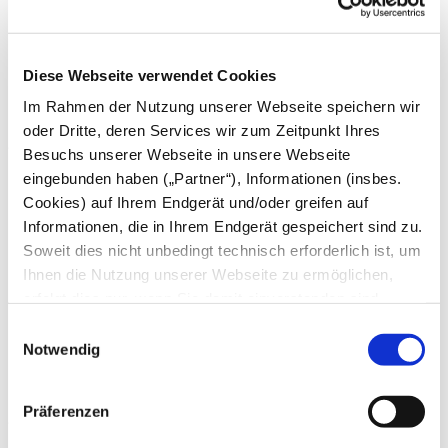
Juni
Mai
April
März
Diese Webseite verwendet Cookies
Februar
Januar
Im Rahmen der Nutzung unserer Webseite speichern wir
oder Dritte, deren Services wir zum Zeitpunkt Ihres
2024
Besuchs unserer Webseite in unsere Webseite
eingebunden haben („Partner“), Informationen (insbes.
Dezember
November
Cookies) auf Ihrem Endgerät und/oder greifen auf
Oktober
Informationen, die in Ihrem Endgerät gespeichert sind zu.
September
Soweit dies nicht unbedingt technisch erforderlich ist, um
August
Juli
Ihnen die Nutzung unserer Webseite zu ermöglichen,
Juni
erfolgt dies nur, wenn Sie damit einverstanden sind.
Mai
Diese nicht technisch erforderlichen Cookies dienen der
April
Einwilligungsauswahl
März
Erstellung von Statistiken über die Nutzung unserer
Notwendig
Februar
Webseite für uns, aber auch für die Partner zur eigenen
Januar
Nutzung. Details hierzu, insbesondere auch zu den
Präferenzen
2023
verarbeiteten Kategorien personenbezogener Daten und
einem Drittstaatstransfer finden Sie in unserer