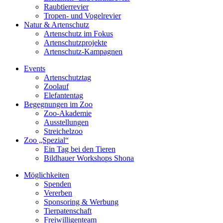
Raubtierrevier
Tropen- und Vogelrevier
Natur & Artenschutz
Artenschutz im Fokus
Artenschutzprojekte
Artenschutz-Kampagnen
Events
Artenschutztag
Zoolauf
Elefantentag
Begegnungen im Zoo
Zoo-Akademie
Ausstellungen
Streichelzoo
Zoo „Spezial“
Ein Tag bei den Tieren
Bildhauer Workshops Shona
Möglichkeiten
Spenden
Vererben
Sponsoring & Werbung
Tierpatenschaft
Freiwilligenteam