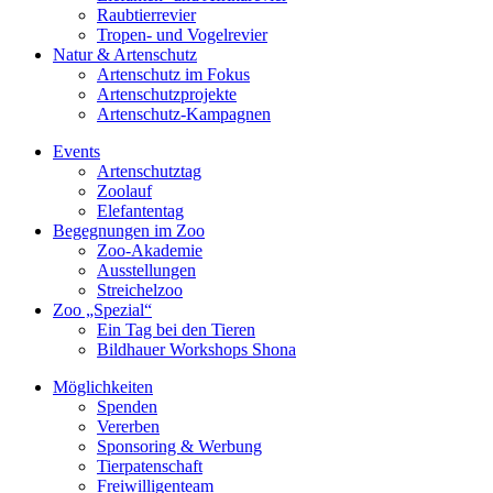
Raubtierrevier
Tropen- und Vogelrevier
Natur & Artenschutz
Artenschutz im Fokus
Artenschutzprojekte
Artenschutz-Kampagnen
Events
Artenschutztag
Zoolauf
Elefantentag
Begegnungen im Zoo
Zoo-Akademie
Ausstellungen
Streichelzoo
Zoo „Spezial“
Ein Tag bei den Tieren
Bildhauer Workshops Shona
Möglichkeiten
Spenden
Vererben
Sponsoring & Werbung
Tierpatenschaft
Freiwilligenteam