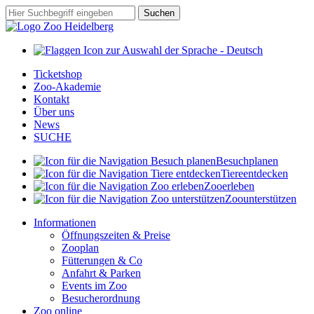
Zum
Suchbegriff
Suchen
Hauptinhalt
springen
Ticketshop
Zoo-Akademie
Kontakt
Über uns
News
SUCHE
Besuch
planen
Tiere
entdecken
Zoo
erleben
Zoo
unterstützen
Informationen
Öffnungszeiten & Preise
Zooplan
Fütterungen & Co
Anfahrt & Parken
Events im Zoo
Besucherordnung
Zoo online