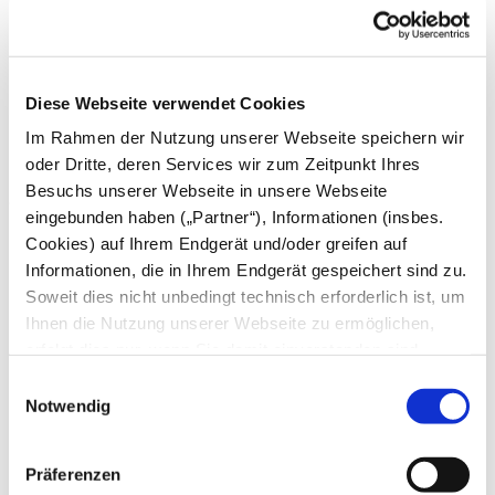
August
Juli
Juni
Mai
April
Diese Webseite verwendet Cookies
März
Februar
Im Rahmen der Nutzung unserer Webseite speichern wir
Januar
oder Dritte, deren Services wir zum Zeitpunkt Ihres
Besuchs unserer Webseite in unsere Webseite
2024
eingebunden haben („Partner“), Informationen (insbes.
Dezember
Cookies) auf Ihrem Endgerät und/oder greifen auf
November
Informationen, die in Ihrem Endgerät gespeichert sind zu.
Oktober
Soweit dies nicht unbedingt technisch erforderlich ist, um
September
August
Ihnen die Nutzung unserer Webseite zu ermöglichen,
Juli
erfolgt dies nur, wenn Sie damit einverstanden sind.
Juni
Diese nicht technisch erforderlichen Cookies dienen der
Mai
Einwilligungsauswahl
April
Erstellung von Statistiken über die Nutzung unserer
Notwendig
März
Webseite für uns, aber auch für die Partner zur eigenen
Februar
Nutzung. Details hierzu, insbesondere auch zu den
Januar
Präferenzen
verarbeiteten Kategorien personenbezogener Daten und