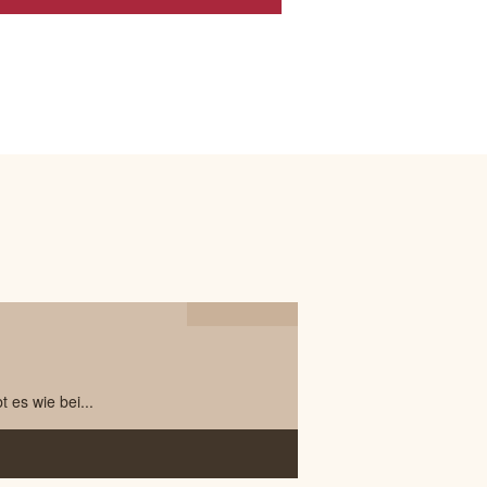
12.05
2023
 es wie bei...