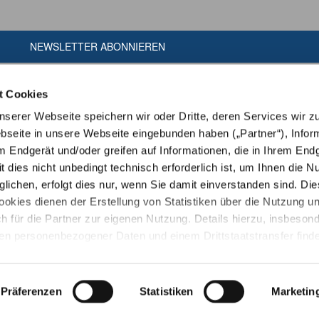
NEWSLETTER ABONNIEREN
t Cookies
erer Webseite speichern wir oder Dritte, deren Services wir z
seite in unsere Webseite eingebunden haben („Partner“), Infor
m Endgerät und/oder greifen auf Informationen, die in Ihrem End
t dies nicht unbedingt technisch erforderlich ist, um Ihnen die N
ichen, erfolgt dies nur, wenn Sie damit einverstanden sind. Die
ookies dienen der Erstellung von Statistiken über die Nutzung u
h für die Partner zur eigenen Nutzung. Details hierzu, insbeson
ien personenbezogener Daten und einem Drittstaatstransfer finde
ärung
. Indem Sie den Button „Alle Akzeptieren“ anklicken, erklär
amit einverstanden, dass wir und die Partner auf Ihr Endgerät zug
en zu speichern oder dort gespeicherte Informationen auszulese
Präferenzen
Statistiken
Marketin
Copyright © Tiergarten Heidelberg gGmbH
ingt zur Nutzung unserer Webseite erforderlich ist und dass die