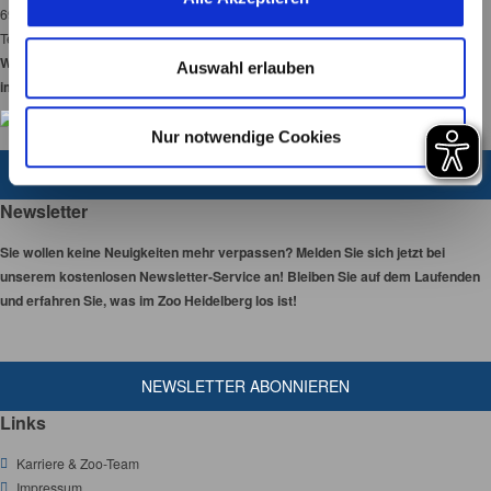
s
69120 Heidelberg
w
Tel:
06221-58450-00
a
Wir haben 365 Tage
Auswahl erlauben
im Jahr für Sie geöffnet!
h
l
Nur notwendige Cookies
ZUM KONTAKTFORMULAR
Newsletter
Sie wollen keine Neuigkeiten mehr verpassen? Melden Sie sich jetzt bei
unserem kostenlosen Newsletter-Service an! Bleiben Sie auf dem Laufenden
und erfahren Sie, was im Zoo Heidelberg los ist!
NEWSLETTER ABONNIEREN
Links
Karriere & Zoo-Team
Impressum