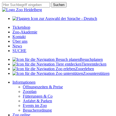
Zum
Suchbegriff
Suchen
Hauptinhalt
springen
Ticketshop
Zoo-Akademie
Kontakt
Über uns
News
SUCHE
Besuch
planen
Tiere
entdecken
Zoo
erleben
Zoo
unterstützen
Informationen
Öffnungszeiten & Preise
Zooplan
Fütterungen & Co
Anfahrt & Parken
Events im Zoo
Besucherordnung
Zoo online