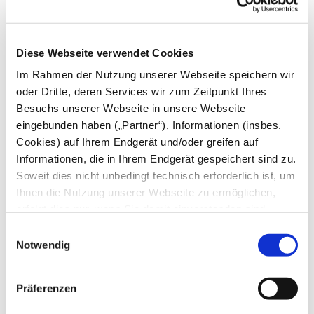
Juni
Mai
April
März
Diese Webseite verwendet Cookies
Februar
Januar
Im Rahmen der Nutzung unserer Webseite speichern wir
oder Dritte, deren Services wir zum Zeitpunkt Ihres
2024
Besuchs unserer Webseite in unsere Webseite
eingebunden haben („Partner“), Informationen (insbes.
Dezember
November
Cookies) auf Ihrem Endgerät und/oder greifen auf
Oktober
Informationen, die in Ihrem Endgerät gespeichert sind zu.
September
Soweit dies nicht unbedingt technisch erforderlich ist, um
August
Juli
Ihnen die Nutzung unserer Webseite zu ermöglichen,
Juni
erfolgt dies nur, wenn Sie damit einverstanden sind.
Mai
Diese nicht technisch erforderlichen Cookies dienen der
April
Einwilligungsauswahl
März
Erstellung von Statistiken über die Nutzung unserer
Notwendig
Februar
Webseite für uns, aber auch für die Partner zur eigenen
Januar
Nutzung. Details hierzu, insbesondere auch zu den
Präferenzen
2023
verarbeiteten Kategorien personenbezogener Daten und
einem Drittstaatstransfer finden Sie in unserer