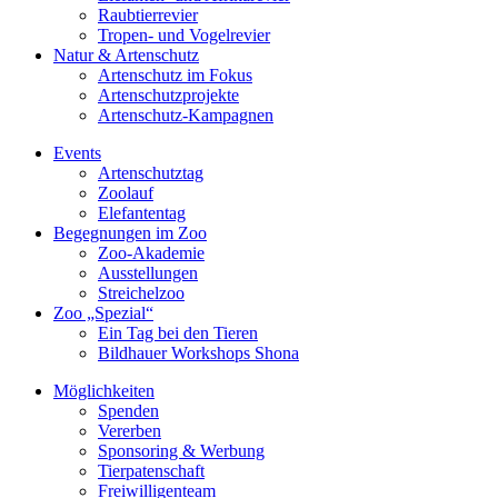
Raubtierrevier
Tropen- und Vogelrevier
Natur & Artenschutz
Artenschutz im Fokus
Artenschutzprojekte
Artenschutz-Kampagnen
Events
Artenschutztag
Zoolauf
Elefantentag
Begegnungen im Zoo
Zoo-Akademie
Ausstellungen
Streichelzoo
Zoo „Spezial“
Ein Tag bei den Tieren
Bildhauer Workshops Shona
Möglichkeiten
Spenden
Vererben
Sponsoring & Werbung
Tierpatenschaft
Freiwilligenteam