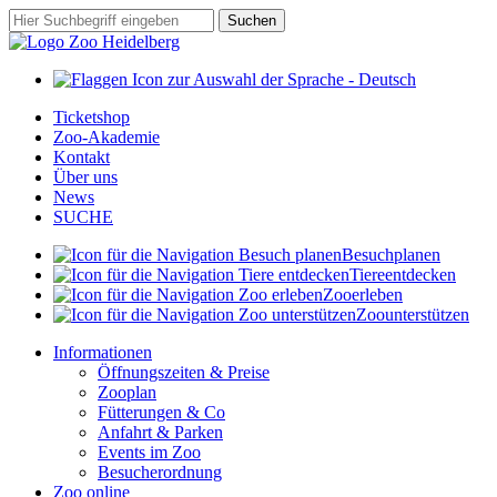
Zum
Suchbegriff
Suchen
Hauptinhalt
springen
Ticketshop
Zoo-Akademie
Kontakt
Über uns
News
SUCHE
Besuch
planen
Tiere
entdecken
Zoo
erleben
Zoo
unterstützen
Informationen
Öffnungszeiten & Preise
Zooplan
Fütterungen & Co
Anfahrt & Parken
Events im Zoo
Besucherordnung
Zoo online