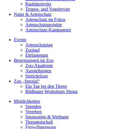
Raubtierrevier
Tropen- und Vogelrevier
Natur & Artenschutz
Artenschutz im Fokus
Artenschutzprojekte
Artenschutz-Kampagnen
Events
Artenschutztag
Zoolauf
Elefantentag
Begegnungen im Zoo
Zoo-Akademie
Ausstellungen
Streichelzoo
Zoo „Spezial“
Ein Tag bei den Tieren
Bildhauer Workshops Shona
Möglichkeiten
Spenden
Vererben
Sponsoring & Werbung
Tierpatenschaft
Freiwilligenteam