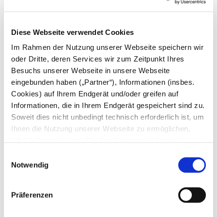
Mai
April
März
Diese Webseite verwendet Cookies
Februar
Januar
Im Rahmen der Nutzung unserer Webseite speichern wir
oder Dritte, deren Services wir zum Zeitpunkt Ihres
2024
Besuchs unserer Webseite in unsere Webseite
Dezember
eingebunden haben („Partner“), Informationen (insbes.
November
Cookies) auf Ihrem Endgerät und/oder greifen auf
Oktober
September
Informationen, die in Ihrem Endgerät gespeichert sind zu.
August
Soweit dies nicht unbedingt technisch erforderlich ist, um
Juli
Ihnen die Nutzung unserer Webseite zu ermöglichen,
Juni
Mai
erfolgt dies nur, wenn Sie damit einverstanden sind.
April
Diese nicht technisch erforderlichen Cookies dienen der
Einwilligungsauswahl
März
Erstellung von Statistiken über die Nutzung unserer
Notwendig
Februar
Januar
Webseite für uns, aber auch für die Partner zur eigenen
Nutzung. Details hierzu, insbesondere auch zu den
2023
Präferenzen
verarbeiteten Kategorien personenbezogener Daten und
einem Drittstaatstransfer finden Sie in unserer
Dezember