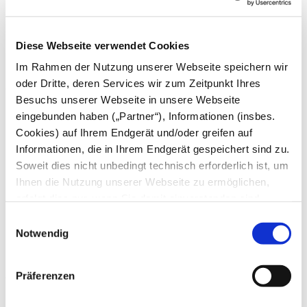
Mai
April
März
Diese Webseite verwendet Cookies
Februar
Januar
Im Rahmen der Nutzung unserer Webseite speichern wir
oder Dritte, deren Services wir zum Zeitpunkt Ihres
2024
Besuchs unserer Webseite in unsere Webseite
Dezember
eingebunden haben („Partner“), Informationen (insbes.
November
Cookies) auf Ihrem Endgerät und/oder greifen auf
Oktober
September
Informationen, die in Ihrem Endgerät gespeichert sind zu.
August
Soweit dies nicht unbedingt technisch erforderlich ist, um
Juli
Ihnen die Nutzung unserer Webseite zu ermöglichen,
Juni
Mai
erfolgt dies nur, wenn Sie damit einverstanden sind.
April
Diese nicht technisch erforderlichen Cookies dienen der
Einwilligungsauswahl
März
Erstellung von Statistiken über die Nutzung unserer
Notwendig
Februar
Januar
Webseite für uns, aber auch für die Partner zur eigenen
Nutzung. Details hierzu, insbesondere auch zu den
2023
Präferenzen
verarbeiteten Kategorien personenbezogener Daten und
einem Drittstaatstransfer finden Sie in unserer
Dezember