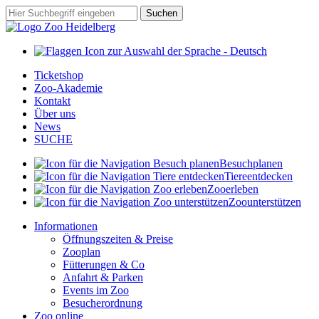
Zum
Suchbegriff
Suchen
Hauptinhalt
springen
Ticketshop
Zoo-Akademie
Kontakt
Über uns
News
SUCHE
Besuch
planen
Tiere
entdecken
Zoo
erleben
Zoo
unterstützen
Informationen
Öffnungszeiten & Preise
Zooplan
Fütterungen & Co
Anfahrt & Parken
Events im Zoo
Besucherordnung
Zoo online