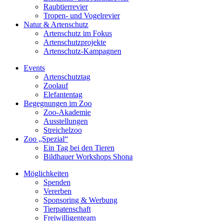
Raubtierrevier
Tropen- und Vogelrevier
Natur & Artenschutz
Artenschutz im Fokus
Artenschutzprojekte
Artenschutz-Kampagnen
Events
Artenschutztag
Zoolauf
Elefantentag
Begegnungen im Zoo
Zoo-Akademie
Ausstellungen
Streichelzoo
Zoo „Spezial“
Ein Tag bei den Tieren
Bildhauer Workshops Shona
Möglichkeiten
Spenden
Vererben
Sponsoring & Werbung
Tierpatenschaft
Freiwilligenteam