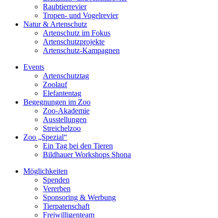
Raubtierrevier
Tropen- und Vogelrevier
Natur & Artenschutz
Artenschutz im Fokus
Artenschutzprojekte
Artenschutz-Kampagnen
Events
Artenschutztag
Zoolauf
Elefantentag
Begegnungen im Zoo
Zoo-Akademie
Ausstellungen
Streichelzoo
Zoo „Spezial“
Ein Tag bei den Tieren
Bildhauer Workshops Shona
Möglichkeiten
Spenden
Vererben
Sponsoring & Werbung
Tierpatenschaft
Freiwilligenteam