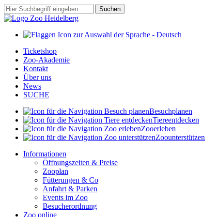
Zum
Suchbegriff
Suchen
Hauptinhalt
springen
Ticketshop
Zoo-Akademie
Kontakt
Über uns
News
SUCHE
Besuch
planen
Tiere
entdecken
Zoo
erleben
Zoo
unterstützen
Informationen
Öffnungszeiten & Preise
Zooplan
Fütterungen & Co
Anfahrt & Parken
Events im Zoo
Besucherordnung
Zoo online