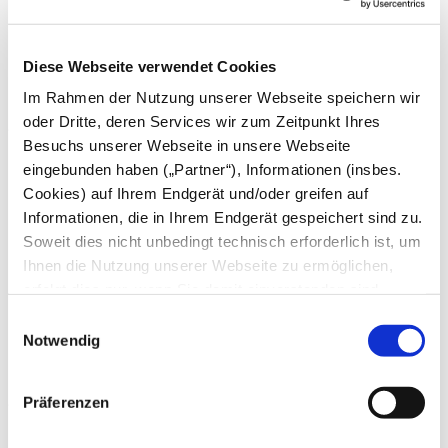
Mai
April
März
Diese Webseite verwendet Cookies
Februar
Januar
Im Rahmen der Nutzung unserer Webseite speichern wir
oder Dritte, deren Services wir zum Zeitpunkt Ihres
2024
Besuchs unserer Webseite in unsere Webseite
Dezember
eingebunden haben („Partner“), Informationen (insbes.
November
Cookies) auf Ihrem Endgerät und/oder greifen auf
Oktober
September
Informationen, die in Ihrem Endgerät gespeichert sind zu.
August
Soweit dies nicht unbedingt technisch erforderlich ist, um
Juli
Ihnen die Nutzung unserer Webseite zu ermöglichen,
Juni
Mai
erfolgt dies nur, wenn Sie damit einverstanden sind.
April
Diese nicht technisch erforderlichen Cookies dienen der
Einwilligungsauswahl
März
Erstellung von Statistiken über die Nutzung unserer
Notwendig
Februar
Januar
Webseite für uns, aber auch für die Partner zur eigenen
Nutzung. Details hierzu, insbesondere auch zu den
2023
Präferenzen
verarbeiteten Kategorien personenbezogener Daten und
einem Drittstaatstransfer finden Sie in unserer
Dezember