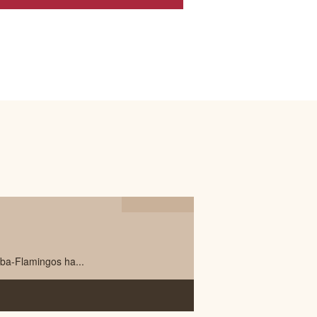
18.07
2024
ba-Flamingos ha...