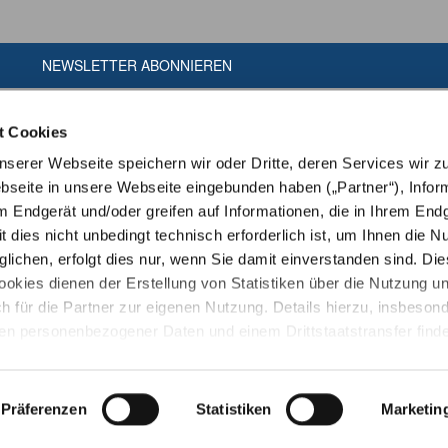
NEWSLETTER ABONNIEREN
t Cookies
erer Webseite speichern wir oder Dritte, deren Services wir z
seite in unsere Webseite eingebunden haben („Partner“), Infor
m Endgerät und/oder greifen auf Informationen, die in Ihrem End
t dies nicht unbedingt technisch erforderlich ist, um Ihnen die N
ichen, erfolgt dies nur, wenn Sie damit einverstanden sind. Die
ookies dienen der Erstellung von Statistiken über die Nutzung u
h für die Partner zur eigenen Nutzung. Details hierzu, insbeson
ien personenbezogener Daten und einem Drittstaatstransfer finde
ärung
. Indem Sie den Button „Alle Akzeptieren“ anklicken, erklär
amit einverstanden, dass wir und die Partner auf Ihr Endgerät zug
en zu speichern oder dort gespeicherte Informationen auszulese
Präferenzen
Statistiken
Marketin
Copyright © Tiergarten Heidelberg gGmbH
ingt zur Nutzung unserer Webseite erforderlich ist und dass die