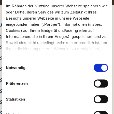
Im Rahmen der Nutzung unserer Webseite speichern wir
oder Dritte, deren Services wir zum Zeitpunkt Ihres
Besuchs unserer Webseite in unsere Webseite
ARCHIV
eingebunden haben („Partner“), Informationen (insbes.
Cookies) auf Ihrem Endgerät und/oder greifen auf
2026
Informationen, die in Ihrem Endgerät gespeichert sind zu.
Soweit dies nicht unbedingt technisch erforderlich ist, um
2025
Ihnen die Nutzung unserer Webseite zu ermöglichen,
erfolgt dies nur, wenn Sie damit einverstanden sind.
2024
Diese nicht technisch erforderlichen Cookies dienen der
E
Erstellung von Statistiken über die Nutzung unserer
2023
Notwendig
i
Webseite für uns, aber auch für die Partner zur eigenen
n
2022
Nutzung. Details hierzu, insbesondere auch zu den
w
Präferenzen
verarbeiteten Kategorien personenbezogener Daten und
i
2021
einem Drittstaatstransfer finden Sie in unserer
l
Datenschutzerklärung
. Indem Sie den Button „Alle
l
Statistiken
2020
Akzeptieren“ anklicken, erklären Sie sich – jederzeit
i
widerruflich – damit einverstanden, dass wir und die
2019
g