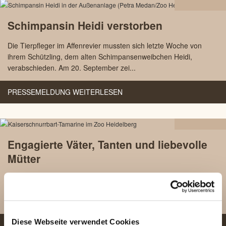
25.09
Schimpansin Heidi verstorben
2023
Die Tierpfleger im Affenrevier mussten sich letzte Woche von
ihrem Schützling, dem alten Schimpansenweibchen Heidi,
verabschieden. Am 20. September zei...
PRESSEMELDUNG WEITERLESEN
12.05
Engagierte Väter, Tanten und liebevolle
2023
Mütter
Jede Mutter liebt ihre Kinder. In der Art der Erziehungsmethoden
gibt es individuell unterschiedliche Herangehensweisen. In der
Tierwelt gibt es wie bei...
Diese Webseite verwendet Cookies
PRESSEMELDUNG WEITERLESEN