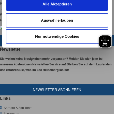
u
69120 Heidelberg
Alle Akzeptieren
s
Tel:
06221-58450-00
w
Wir haben 365 Tage
a
im Jahr für Sie geöffnet!
Auswahl erlauben
h
l
Nur notwendige Cookies
ZUM KONTAKTFORMULAR
Newsletter
Sie wollen keine Neuigkeiten mehr verpassen? Melden Sie sich jetzt bei
unserem kostenlosen Newsletter-Service an! Bleiben Sie auf dem Laufenden
und erfahren Sie, was im Zoo Heidelberg los ist!
NEWSLETTER ABONNIEREN
Links
Karriere & Zoo-Team
Impressum