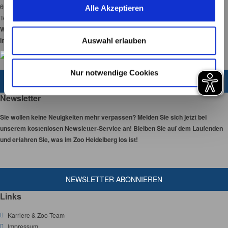
u
69120 Heidelberg
Alle Akzeptieren
s
Tel:
06221-58450-00
w
Wir haben 365 Tage
a
im Jahr für Sie geöffnet!
Auswahl erlauben
h
l
Nur notwendige Cookies
ZUM KONTAKTFORMULAR
Newsletter
Sie wollen keine Neuigkeiten mehr verpassen? Melden Sie sich jetzt bei
unserem kostenlosen Newsletter-Service an! Bleiben Sie auf dem Laufenden
und erfahren Sie, was im Zoo Heidelberg los ist!
NEWSLETTER ABONNIEREN
Links
Karriere & Zoo-Team
Impressum