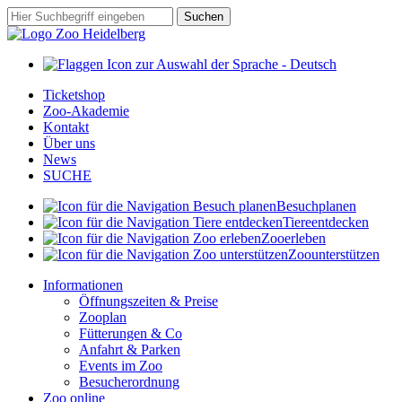
Zum
Suchbegriff
Suchen
Hauptinhalt
springen
Ticketshop
Zoo-Akademie
Kontakt
Über uns
News
SUCHE
Besuch
planen
Tiere
entdecken
Zoo
erleben
Zoo
unterstützen
Informationen
Öffnungszeiten & Preise
Zooplan
Fütterungen & Co
Anfahrt & Parken
Events im Zoo
Besucherordnung
Zoo online