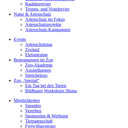
Raubtierrevier
Tropen- und Vogelrevier
Natur & Artenschutz
Artenschutz im Fokus
Artenschutzprojekte
Artenschutz-Kampagnen
Events
Artenschutztag
Zoolauf
Elefantentag
Begegnungen im Zoo
Zoo-Akademie
Ausstellungen
Streichelzoo
Zoo „Spezial“
Ein Tag bei den Tieren
Bildhauer Workshops Shona
Möglichkeiten
Spenden
Vererben
Sponsoring & Werbung
Tierpatenschaft
Freiwilligenteam