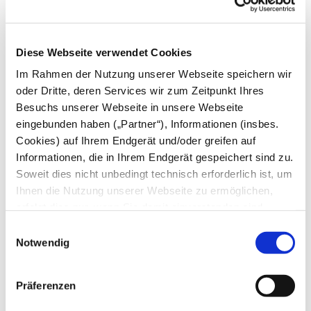
Juni
Mai
April
März
Diese Webseite verwendet Cookies
Februar
Januar
Im Rahmen der Nutzung unserer Webseite speichern wir
oder Dritte, deren Services wir zum Zeitpunkt Ihres
2024
Besuchs unserer Webseite in unsere Webseite
eingebunden haben („Partner“), Informationen (insbes.
Dezember
November
Cookies) auf Ihrem Endgerät und/oder greifen auf
Oktober
Informationen, die in Ihrem Endgerät gespeichert sind zu.
September
Soweit dies nicht unbedingt technisch erforderlich ist, um
August
Juli
Ihnen die Nutzung unserer Webseite zu ermöglichen,
Juni
erfolgt dies nur, wenn Sie damit einverstanden sind.
Mai
Diese nicht technisch erforderlichen Cookies dienen der
April
Einwilligungsauswahl
März
Erstellung von Statistiken über die Nutzung unserer
Notwendig
Februar
Webseite für uns, aber auch für die Partner zur eigenen
Januar
Nutzung. Details hierzu, insbesondere auch zu den
Präferenzen
2023
verarbeiteten Kategorien personenbezogener Daten und
einem Drittstaatstransfer finden Sie in unserer