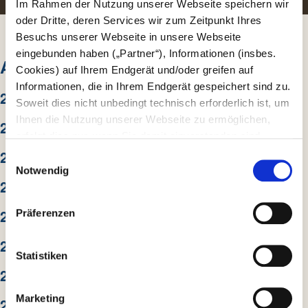
Im Rahmen der Nutzung unserer Webseite speichern wir
oder Dritte, deren Services wir zum Zeitpunkt Ihres
Besuchs unserer Webseite in unsere Webseite
eingebunden haben („Partner“), Informationen (insbes.
ARCHIV
Cookies) auf Ihrem Endgerät und/oder greifen auf
Informationen, die in Ihrem Endgerät gespeichert sind zu.
2026
Soweit dies nicht unbedingt technisch erforderlich ist, um
Ihnen die Nutzung unserer Webseite zu ermöglichen,
2025
erfolgt dies nur, wenn Sie damit einverstanden sind.
Diese nicht technisch erforderlichen Cookies dienen der
2024
E
Erstellung von Statistiken über die Nutzung unserer
Notwendig
i
2023
Webseite für uns, aber auch für die Partner zur eigenen
n
Nutzung. Details hierzu, insbesondere auch zu den
w
2022
Präferenzen
verarbeiteten Kategorien personenbezogener Daten und
i
einem Drittstaatstransfer finden Sie in unserer
l
2021
Datenschutzerklärung
. Indem Sie den Button „Alle
l
Statistiken
Akzeptieren“ anklicken, erklären Sie sich – jederzeit
2020
i
widerruflich – damit einverstanden, dass wir und die
g
Marketing
2019
Partner auf Ihr Endgerät zugreifen, um entweder dort
u