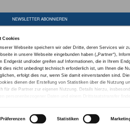
NEWSLETTER ABONNIEREN
t Cookies
erer Webseite speichern wir oder Dritte, deren Services wir z
seite in unsere Webseite eingebunden haben („Partner“), Infor
m Endgerät und/oder greifen auf Informationen, die in Ihrem End
t dies nicht unbedingt technisch erforderlich ist, um Ihnen die N
ichen, erfolgt dies nur, wenn Sie damit einverstanden sind. Die
ookies dienen der Erstellung von Statistiken über die Nutzung u
h für die Partner zur eigenen Nutzung. Details hierzu, insbeson
ien personenbezogener Daten und einem Drittstaatstransfer finde
ärung
. Indem Sie den Button „Alle Akzeptieren“ anklicken, erklär
amit einverstanden, dass wir und die Partner auf Ihr Endgerät zug
en zu speichern oder dort gespeicherte Informationen auszulese
Präferenzen
Statistiken
Marketin
Copyright © Tiergarten Heidelberg gGmbH
ingt zur Nutzung unserer Webseite erforderlich ist und dass die