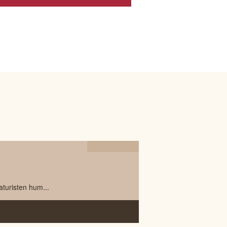
25.03
2022
aturisten hum...