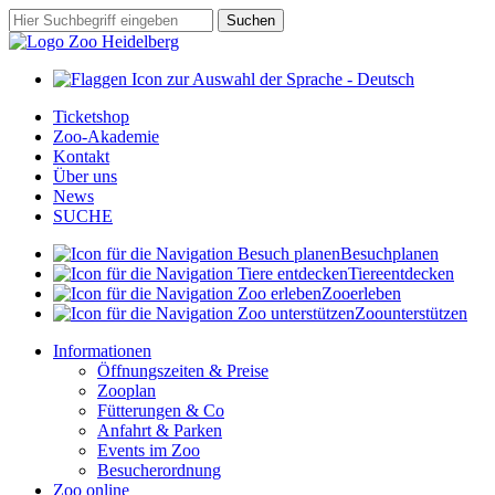
Zum
Suchbegriff
Suchen
Hauptinhalt
springen
Ticketshop
Zoo-Akademie
Kontakt
Über uns
News
SUCHE
Besuch
planen
Tiere
entdecken
Zoo
erleben
Zoo
unterstützen
Informationen
Öffnungszeiten & Preise
Zooplan
Fütterungen & Co
Anfahrt & Parken
Events im Zoo
Besucherordnung
Zoo online