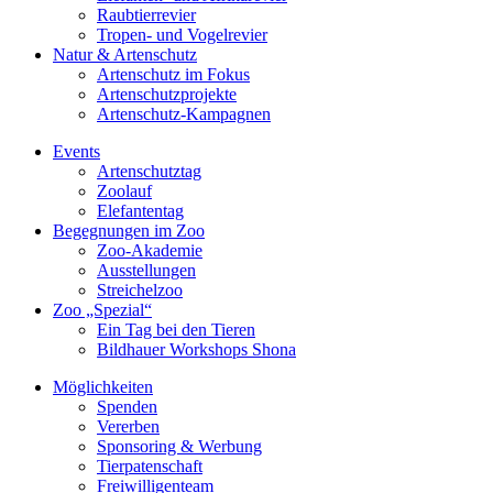
Raubtierrevier
Tropen- und Vogelrevier
Natur & Artenschutz
Artenschutz im Fokus
Artenschutzprojekte
Artenschutz-Kampagnen
Events
Artenschutztag
Zoolauf
Elefantentag
Begegnungen im Zoo
Zoo-Akademie
Ausstellungen
Streichelzoo
Zoo „Spezial“
Ein Tag bei den Tieren
Bildhauer Workshops Shona
Möglichkeiten
Spenden
Vererben
Sponsoring & Werbung
Tierpatenschaft
Freiwilligenteam