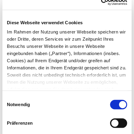
Juni
Mai
April
März
Diese Webseite verwendet Cookies
Februar
Januar
Im Rahmen der Nutzung unserer Webseite speichern wir
oder Dritte, deren Services wir zum Zeitpunkt Ihres
2024
Besuchs unserer Webseite in unsere Webseite
eingebunden haben („Partner“), Informationen (insbes.
Dezember
November
Cookies) auf Ihrem Endgerät und/oder greifen auf
Oktober
Informationen, die in Ihrem Endgerät gespeichert sind zu.
September
Soweit dies nicht unbedingt technisch erforderlich ist, um
August
Juli
Ihnen die Nutzung unserer Webseite zu ermöglichen,
Juni
erfolgt dies nur, wenn Sie damit einverstanden sind.
Mai
Diese nicht technisch erforderlichen Cookies dienen der
April
Einwilligungsauswahl
März
Erstellung von Statistiken über die Nutzung unserer
Notwendig
Februar
Webseite für uns, aber auch für die Partner zur eigenen
Januar
Nutzung. Details hierzu, insbesondere auch zu den
Präferenzen
2023
verarbeiteten Kategorien personenbezogener Daten und
einem Drittstaatstransfer finden Sie in unserer