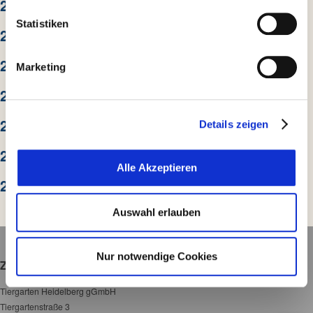
2023
einem Drittstaatstransfer finden Sie in unserer
l
Datenschutzerklärung
. Indem Sie den Button „Alle
l
Statistiken
2022
Akzeptieren“ anklicken, erklären Sie sich – jederzeit
i
widerruflich – damit einverstanden, dass wir und die
g
2021
Marketing
Partner auf Ihr Endgerät zugreifen, um entweder dort
u
Informationen zu speichern oder dort gespeicherte
2020
n
Informationen auszulesen, obwohl dies technisch nicht
g
unbedingt zur Nutzung unserer Webseite erforderlich ist
2019
Details zeigen
s
und dass die Tracking Technologien der Partner auf
a
2018
unserer Webseite angewendet werden.
u
Alle Akzeptieren
s
2017
w
a
Auswahl erlauben
h
l
Nur notwendige Cookies
Zoo Heidelberg
Tiergarten Heidelberg gGmbH
Tiergartenstraße 3