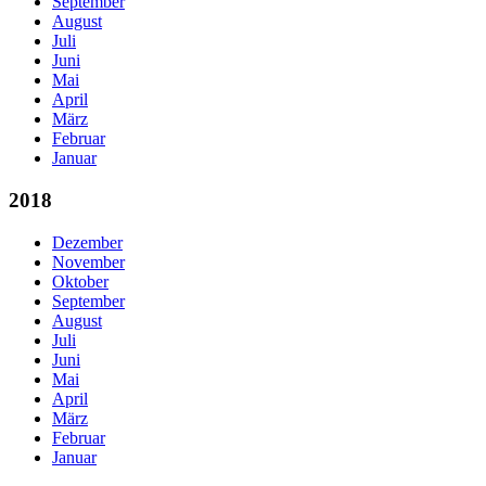
September
August
Juli
Juni
Mai
April
März
Februar
Januar
2018
Dezember
November
Oktober
September
August
Juli
Juni
Mai
April
März
Februar
Januar