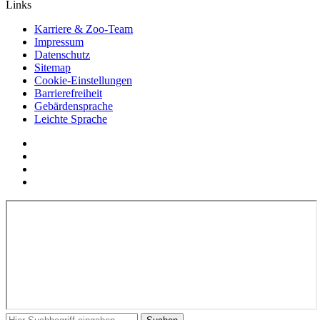
Links
Karriere & Zoo-Team
Impressum
Datenschutz
Sitemap
Cookie-Einstellungen
Barrierefreiheit
Gebärdensprache
Leichte Sprache
Social
YouTube
Media
Twitter
Links
Facebook
Instagram
In
Suchbegriff