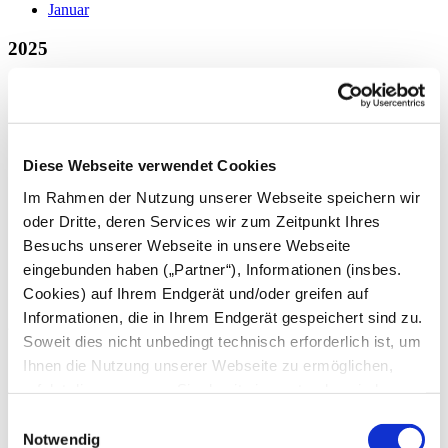
Januar
2025
Dezember
November
Oktober
September
August
Diese Webseite verwendet Cookies
Juli
Juni
Im Rahmen der Nutzung unserer Webseite speichern wir
Mai
oder Dritte, deren Services wir zum Zeitpunkt Ihres
April
Besuchs unserer Webseite in unsere Webseite
März
Februar
eingebunden haben („Partner“), Informationen (insbes.
Januar
Cookies) auf Ihrem Endgerät und/oder greifen auf
Informationen, die in Ihrem Endgerät gespeichert sind zu.
2024
Soweit dies nicht unbedingt technisch erforderlich ist, um
Dezember
Ihnen die Nutzung unserer Webseite zu ermöglichen,
November
erfolgt dies nur, wenn Sie damit einverstanden sind.
Oktober
Diese nicht technisch erforderlichen Cookies dienen der
September
Einwilligungsauswahl
August
Erstellung von Statistiken über die Nutzung unserer
Notwendig