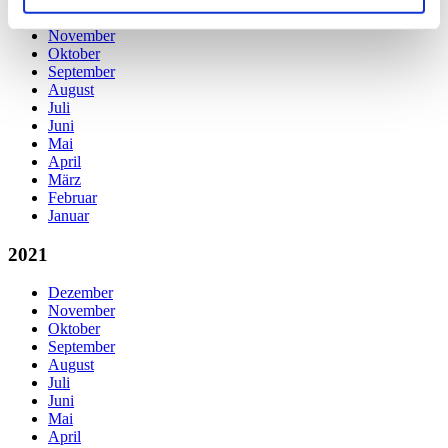
Dezember
November
Oktober
September
August
Juli
Juni
Mai
April
März
Februar
Januar
2021
Dezember
November
Oktober
September
August
Juli
Juni
Mai
April