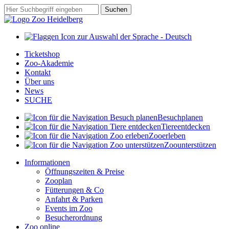
Zum
Suchbegriff
Suchen
Hauptinhalt
springen
Ticketshop
Zoo-Akademie
Kontakt
Über uns
News
SUCHE
Besuch
planen
Tiere
entdecken
Zoo
erleben
Zoo
unterstützen
Informationen
Öffnungszeiten & Preise
Zooplan
Fütterungen & Co
Anfahrt & Parken
Events im Zoo
Besucherordnung
Zoo online