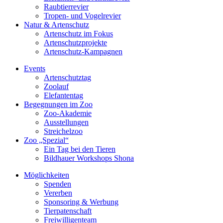
Raubtierrevier
Tropen- und Vogelrevier
Natur & Artenschutz
Artenschutz im Fokus
Artenschutzprojekte
Artenschutz-Kampagnen
Events
Artenschutztag
Zoolauf
Elefantentag
Begegnungen im Zoo
Zoo-Akademie
Ausstellungen
Streichelzoo
Zoo „Spezial“
Ein Tag bei den Tieren
Bildhauer Workshops Shona
Möglichkeiten
Spenden
Vererben
Sponsoring & Werbung
Tierpatenschaft
Freiwilligenteam