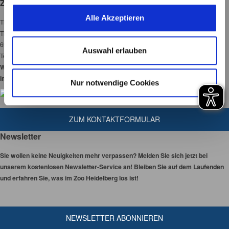
Zoo Heidelberg
unserer Webseite angewendet werden.
u
Alle Akzeptieren
Tiergarten Heidelberg gGmbH
s
Tiergartenstraße 3
w
69120 Heidelberg
a
Auswahl erlauben
Tel:
06221-58450-00
h
Wir haben 365 Tage
l
im Jahr für Sie geöffnet!
Nur notwendige Cookies
ZUM KONTAKTFORMULAR
Newsletter
Sie wollen keine Neuigkeiten mehr verpassen? Melden Sie sich jetzt bei
unserem kostenlosen Newsletter-Service an! Bleiben Sie auf dem Laufenden
und erfahren Sie, was im Zoo Heidelberg los ist!
NEWSLETTER ABONNIEREN