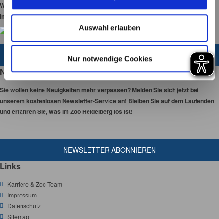
s
Wir haben 365 Tage
w
im Jahr für Sie geöffnet!
a
Auswahl erlauben
h
l
ZUM KONTAKTFORMULAR
Nur notwendige Cookies
Newsletter
Sie wollen keine Neuigkeiten mehr verpassen? Melden Sie sich jetzt bei
unserem kostenlosen Newsletter-Service an! Bleiben Sie auf dem Laufenden
und erfahren Sie, was im Zoo Heidelberg los ist!
NEWSLETTER ABONNIEREN
Links
Karriere & Zoo-Team
Impressum
Datenschutz
Sitemap