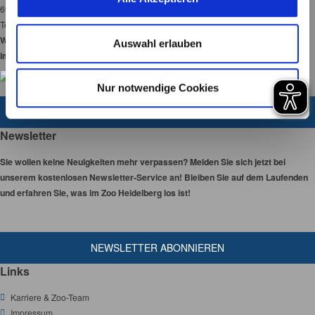
s
69120 Heidelberg
w
Tel:
06221-58450-00
a
Wir haben 365 Tage
Auswahl erlauben
im Jahr für Sie geöffnet!
h
l
Nur notwendige Cookies
ZUM KONTAKTFORMULAR
Newsletter
Sie wollen keine Neuigkeiten mehr verpassen? Melden Sie sich jetzt bei
unserem kostenlosen Newsletter-Service an! Bleiben Sie auf dem Laufenden
und erfahren Sie, was im Zoo Heidelberg los ist!
NEWSLETTER ABONNIEREN
Links
Karriere & Zoo-Team
Impressum