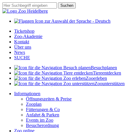
Zum
Suchbegriff
Suchen
Hauptinhalt
springen
Ticketshop
Zoo-Akademie
Kontakt
Über uns
News
SUCHE
Besuch
planen
Tiere
entdecken
Zoo
erleben
Zoo
unterstützen
Informationen
Öffnungszeiten & Preise
Zooplan
Fütterungen & Co
Anfahrt & Parken
Events im Zoo
Besucherordnung
Zoo online