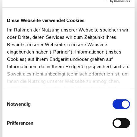
Mai
April
März
Diese Webseite verwendet Cookies
Februar
Januar
Im Rahmen der Nutzung unserer Webseite speichern wir
oder Dritte, deren Services wir zum Zeitpunkt Ihres
2024
Besuchs unserer Webseite in unsere Webseite
Dezember
eingebunden haben („Partner“), Informationen (insbes.
November
Cookies) auf Ihrem Endgerät und/oder greifen auf
Oktober
September
Informationen, die in Ihrem Endgerät gespeichert sind zu.
August
Soweit dies nicht unbedingt technisch erforderlich ist, um
Juli
Ihnen die Nutzung unserer Webseite zu ermöglichen,
Juni
Mai
erfolgt dies nur, wenn Sie damit einverstanden sind.
April
Diese nicht technisch erforderlichen Cookies dienen der
Einwilligungsauswahl
März
Erstellung von Statistiken über die Nutzung unserer
Notwendig
Februar
Januar
Webseite für uns, aber auch für die Partner zur eigenen
Nutzung. Details hierzu, insbesondere auch zu den
2023
Präferenzen
verarbeiteten Kategorien personenbezogener Daten und
einem Drittstaatstransfer finden Sie in unserer
Dezember