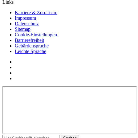
Links
Karriere & Zoo-Team
Impressum
Datenschutz
Sitemap
Cookie-Einstellungen
Barrierefreiheit
Gebärdensprache
Leichte Sprache
Social
YouTube
Media
Twitter
Links
Facebook
Instagram
In
Suchbegriff