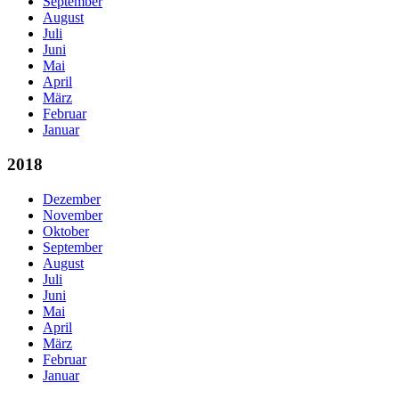
September
August
Juli
Juni
Mai
April
März
Februar
Januar
2018
Dezember
November
Oktober
September
August
Juli
Juni
Mai
April
März
Februar
Januar