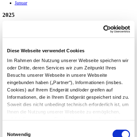
Januar
2025
Dezember
November
Oktober
September
August
Diese Webseite verwendet Cookies
Juli
Juni
Im Rahmen der Nutzung unserer Webseite speichern wir
Mai
oder Dritte, deren Services wir zum Zeitpunkt Ihres
April
Besuchs unserer Webseite in unsere Webseite
März
Februar
eingebunden haben („Partner“), Informationen (insbes.
Januar
Cookies) auf Ihrem Endgerät und/oder greifen auf
Informationen, die in Ihrem Endgerät gespeichert sind zu.
2024
Soweit dies nicht unbedingt technisch erforderlich ist, um
Dezember
Ihnen die Nutzung unserer Webseite zu ermöglichen,
November
erfolgt dies nur, wenn Sie damit einverstanden sind.
Oktober
Diese nicht technisch erforderlichen Cookies dienen der
September
Einwilligungsauswahl
August
Erstellung von Statistiken über die Nutzung unserer
Notwendig