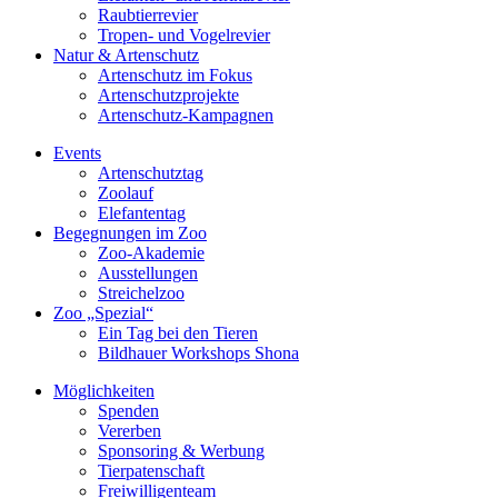
Raubtierrevier
Tropen- und Vogelrevier
Natur & Artenschutz
Artenschutz im Fokus
Artenschutzprojekte
Artenschutz-Kampagnen
Events
Artenschutztag
Zoolauf
Elefantentag
Begegnungen im Zoo
Zoo-Akademie
Ausstellungen
Streichelzoo
Zoo „Spezial“
Ein Tag bei den Tieren
Bildhauer Workshops Shona
Möglichkeiten
Spenden
Vererben
Sponsoring & Werbung
Tierpatenschaft
Freiwilligenteam