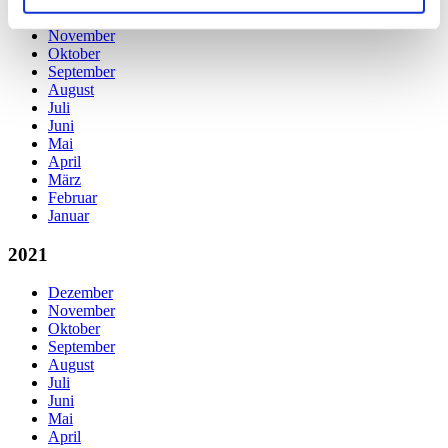
Dezember
November
Oktober
September
August
Juli
Juni
Mai
April
März
Februar
Januar
2021
Dezember
November
Oktober
September
August
Juli
Juni
Mai
April