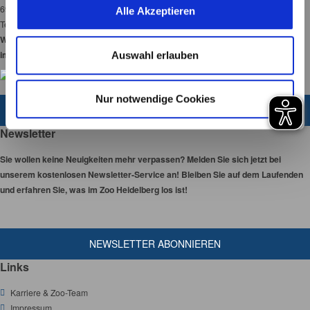
u
69120 Heidelberg
Alle Akzeptieren
s
Tel:
06221-58450-00
w
Wir haben 365 Tage
a
im Jahr für Sie geöffnet!
Auswahl erlauben
h
l
Nur notwendige Cookies
ZUM KONTAKTFORMULAR
Newsletter
Sie wollen keine Neuigkeiten mehr verpassen? Melden Sie sich jetzt bei
unserem kostenlosen Newsletter-Service an! Bleiben Sie auf dem Laufenden
und erfahren Sie, was im Zoo Heidelberg los ist!
NEWSLETTER ABONNIEREN
Links
Karriere & Zoo-Team
Impressum