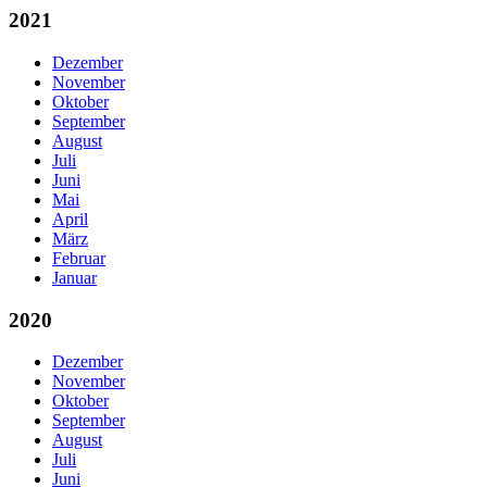
2021
Dezember
November
Oktober
September
August
Juli
Juni
Mai
April
März
Februar
Januar
2020
Dezember
November
Oktober
September
August
Juli
Juni