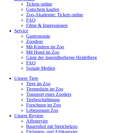
Tickets online
Gutschein kaufen
Zoo-Akademie: Tickets online
FAQ
Filme & Impressionen
Service
Gastronomie
Zooshop
Mit Kindern im Zoo
Mit Hund im Zoo
Gäste der Jugendherberge Heidelberg
FAQ
Soziale Medien
Unsere Tiere
Tiere im Zoo
Tiermedizin im Zoo
Transport eines Zootiers
Tierbeschäftigung
Forschung im Zoo
Lebensraum Zoo
Unsere Reviere
Affenrevier
Bauernhof mit Streichelzoo
Elefanten- und Afrikarevier