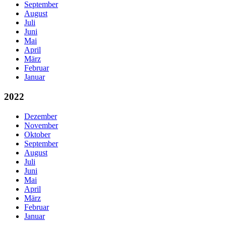
September
August
Juli
Juni
Mai
April
März
Februar
Januar
2022
Dezember
November
Oktober
September
August
Juli
Juni
Mai
April
März
Februar
Januar