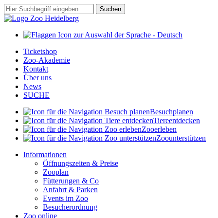
Zum
Suchbegriff
Suchen
Hauptinhalt
springen
Ticketshop
Zoo-Akademie
Kontakt
Über uns
News
SUCHE
Besuch
planen
Tiere
entdecken
Zoo
erleben
Zoo
unterstützen
Informationen
Öffnungszeiten & Preise
Zooplan
Fütterungen & Co
Anfahrt & Parken
Events im Zoo
Besucherordnung
Zoo online