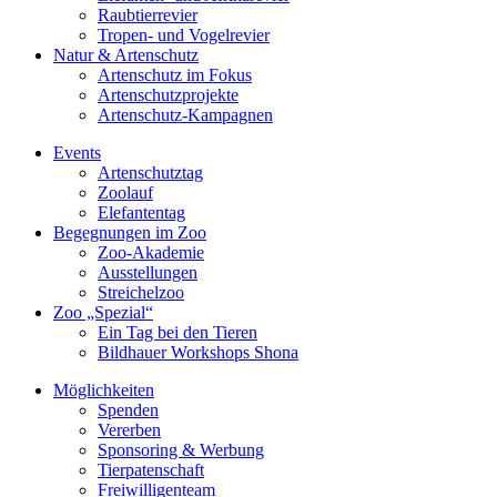
Raubtierrevier
Tropen- und Vogelrevier
Natur & Artenschutz
Artenschutz im Fokus
Artenschutzprojekte
Artenschutz-Kampagnen
Events
Artenschutztag
Zoolauf
Elefantentag
Begegnungen im Zoo
Zoo-Akademie
Ausstellungen
Streichelzoo
Zoo „Spezial“
Ein Tag bei den Tieren
Bildhauer Workshops Shona
Möglichkeiten
Spenden
Vererben
Sponsoring & Werbung
Tierpatenschaft
Freiwilligenteam