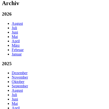
Archiv
2026
August
Juli
Juni
Mai
April
März
Februar
Januar
2025
Dezember
November
Oktober
September
August
Juli
Juni
Mai
April