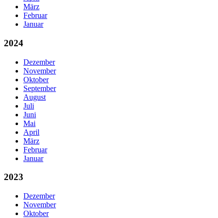
März
Februar
Januar
2024
Dezember
November
Oktober
September
August
Juli
Juni
Mai
April
März
Februar
Januar
2023
Dezember
November
Oktober